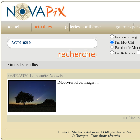
accueil
actualités
galeries par thèmes
galeries par
Recherche large
Par Mot Clef
Par double Mot C
Par Référence
> toutes les actualités
03/09/2020 La comète Neowise
Découvrez
ici ces images. ...
>> lire la
Contact : Stéphane Aubin au +33-(0)9-51-26-53-76
© Novapix - Tous droits réservés