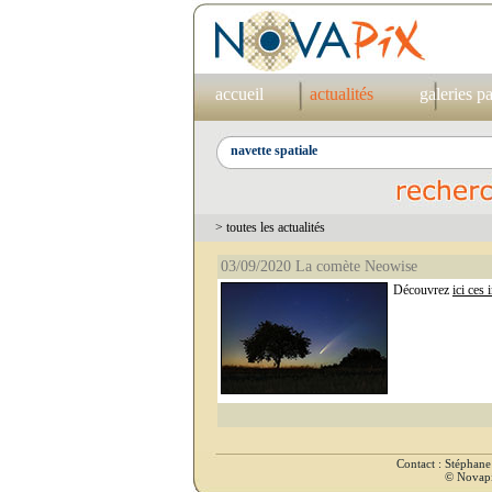
accueil
actualités
galeries p
> toutes les actualités
03/09/2020 La comète Neowise
Découvrez
ici ces 
Contact : Stéphan
© Novapix