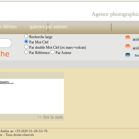
Agence photographiq
ar thèmes
galeries par auteurs
Recherche large
Par Mot Clef
Par double Mot Clef (ex mars+volcan)
Par Référence
Par Auteur
images. ...
>> lire la suite
e Aubin au +33-(0)9-51-26-53-76
 - Tous droits réservés