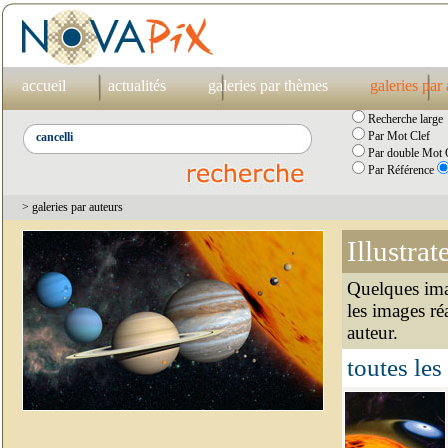
accueil
actualités
galeries par thèmes
galeries par
Recherche large
Par Mot Clef
Par double Mot C
Par Référence
> galeries par auteurs
Illustrat
Quelques imag
les images ré
auteur.
toutes les