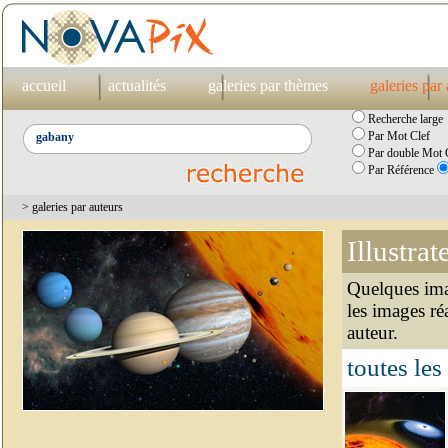
accueil
actualités
galeries par thèmes
galeries par
Recherche large
Par Mot Clef
Par double Mot C
Par Référence
> galeries par auteurs
Illustrat
Quelques imag
les images ré
auteur.
toutes les