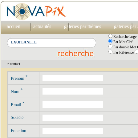
accueil
actualités
galeries par thèmes
galeries par
Recherche large
Par Mot Clef
Par double Mot C
Par Référence
> contact
*
Prénom
*
Nom
*
Email
Société
Fonction