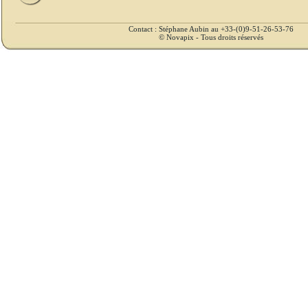
Contact : Stéphane Aubin au +33-(0)9-51-26-53-76
© Novapix - Tous droits réservés