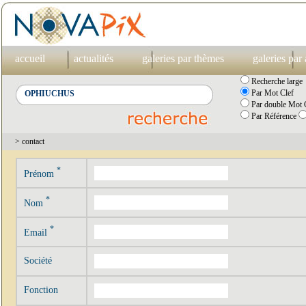
accueil
actualités
galeries par thèmes
galeries par
Recherche large
Par Mot Clef
Par double Mot C
Par Référence
> contact
*
Prénom
*
Nom
*
Email
Société
Fonction