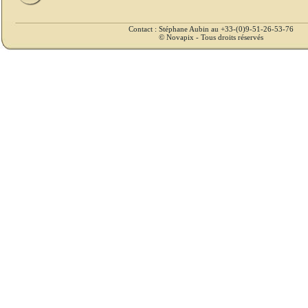
Contact : Stéphane Aubin au +33-(0)9-51-26-53-76
© Novapix - Tous droits réservés