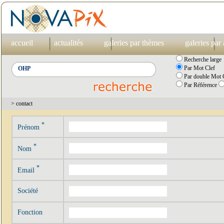
accueil
actualités
galeries par thèmes
galeries par
Recherche large
Par Mot Clef
Par double Mot C
Par Référence
> contact
*
Prénom
*
Nom
*
Email
Société
Fonction