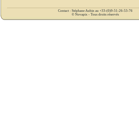
Contact : Stéphane Aubin au +33-(0)9-51-26-53-76
© Novapix - Tous droits réservés