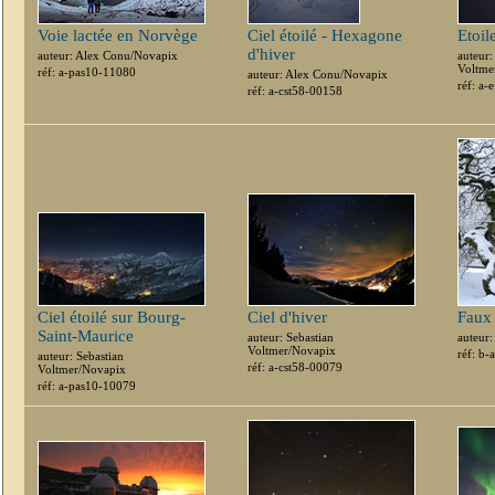
Voie lactée en Norvège
Ciel étoilé - Hexagone
Etoile
d'hiver
auteur: Alex Conu/Novapix
auteur:
Voltme
réf: a-pas10-11080
auteur: Alex Conu/Novapix
réf: a-
réf: a-cst58-00158
Ciel étoilé sur Bourg-
Ciel d'hiver
Faux
Saint-Maurice
auteur: Sebastian
auteur
Voltmer/Novapix
réf: b
auteur: Sebastian
réf: a-cst58-00079
Voltmer/Novapix
réf: a-pas10-10079