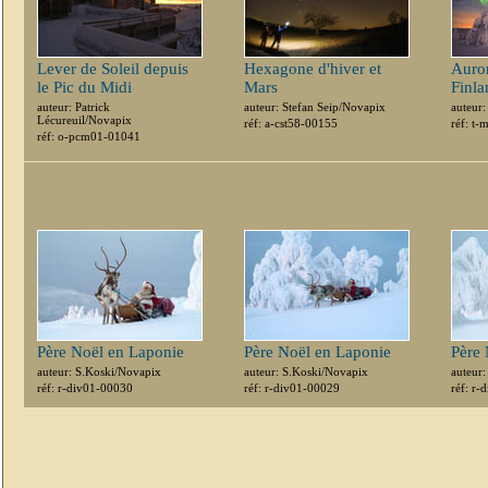
Lever de Soleil depuis
Hexagone d'hiver et
Auror
le Pic du Midi
Mars
Finla
auteur: Patrick
auteur: Stefan Seip/Novapix
auteur:
Lécureuil/Novapix
réf: a-cst58-00155
réf: t
réf: o-pcm01-01041
Père Noël en Laponie
Père Noël en Laponie
Père 
auteur: S.Koski/Novapix
auteur: S.Koski/Novapix
auteur
réf: r-div01-00030
réf: r-div01-00029
réf: r