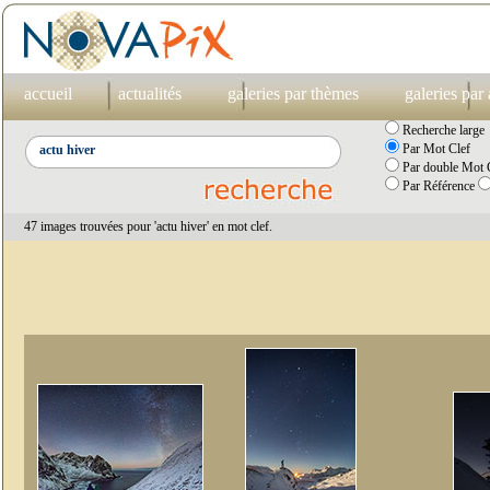
accueil
actualités
galeries par thèmes
galeries par
Recherche large
Par Mot Clef
Par double Mot C
Par Référence
47 images trouvées pour 'actu hiver' en mot clef.