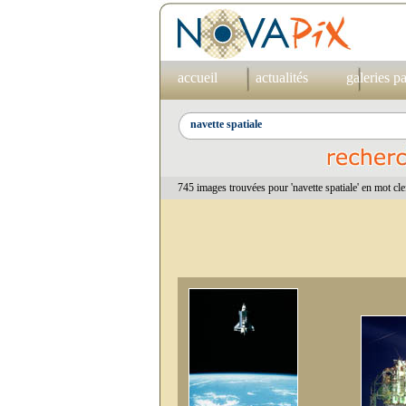
accueil
actualités
galeries p
745 images trouvées pour 'navette spatiale' en mot cle