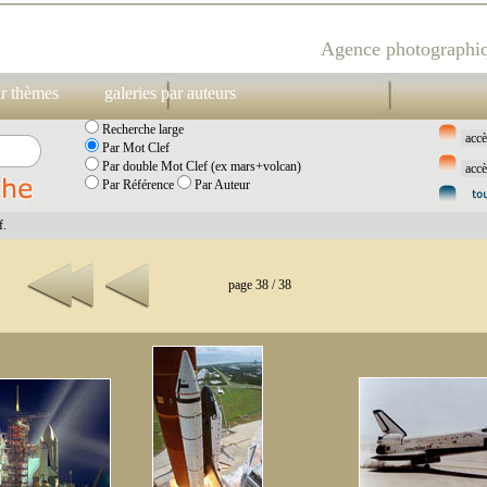
Agence photographiq
ar thèmes
galeries par auteurs
Recherche large
Par Mot Clef
Par double Mot Clef (ex mars+volcan)
Par Référence
Par Auteur
f.
page 38 / 38