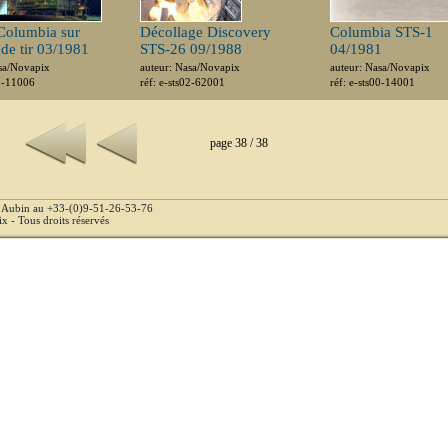
Columbia sur
Décollage Discovery
Columbia STS-1
 de tir 03/1981
STS-26 09/1988
04/1981
sa/Novapix
auteur: Nasa/Novapix
auteur: Nasa/Novapix
00-11006
réf: e-sts02-62001
réf: e-sts00-14001
page 38 / 38
e Aubin au +33-(0)9-51-26-53-76
 - Tous droits réservés