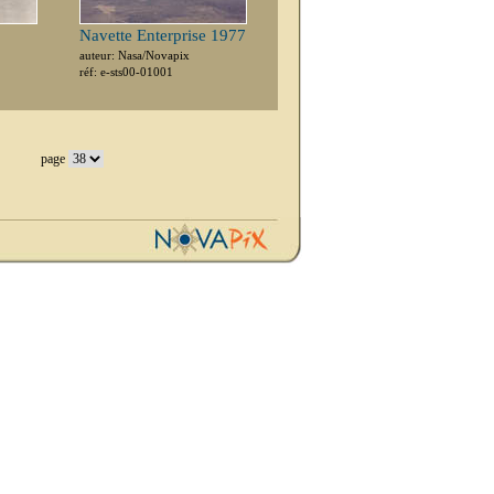
Navette Enterprise 1977
auteur: Nasa/Novapix
réf: e-sts00-01001
page