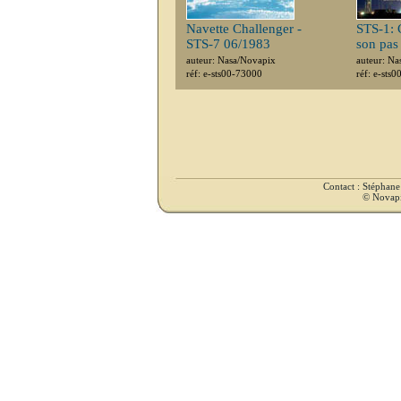
Navette Challenger -
STS-1: 
STS-7 06/1983
son pas
auteur: Nasa/Novapix
auteur: Na
réf: e-sts00-73000
réf: e-sts
Contact : Stéphan
© Novapix