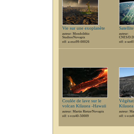
Vie sur une exoplanète
Satellit
auteur: Mondolithic
auteur:
Studios/Novapix
CNES/D.D
réf: a-exo99-00026
réf: e-sot
Coulée de lave sur le
Végétat
volcan Kilauea -Hawaii
Kilauea
auteur: Martin Rietze/Novapix
auteur: Ma
réf: t-vcn40-50009
réf: t-vcn