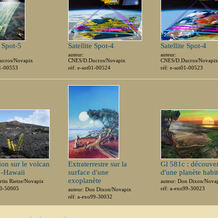
e Spot-5
Satellite Spot-4
Satellite Spot-4
auteur:
auteur:
ucros/Novapix
CNES/D.Ducros/Novapix
CNES/D.Ducros/Novapix
01-00553
réf: e-sot01-00524
réf: e-sot01-00523
ion sur le volcan
Extraterrestre sur la
Gl 581c : découver
 -Hawaii
surface d'une
d'une planète habi
exoplanète
rtin Rietze/Novapix
auteur: Don Dixon/Nova
40-50005
réf: a-exo99-30023
auteur: Don Dixon/Novapix
réf: a-exo99-30032