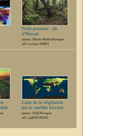
Forêt primaire - Ile
d'Hawaii
auteur: Martin Rietze/Novapix
réf: t-ochaw-90001
te
Carte de la végétation
table
par le satellite Envisat
pix
auteur: ESA/Novapix
réf: t-glb50-00102