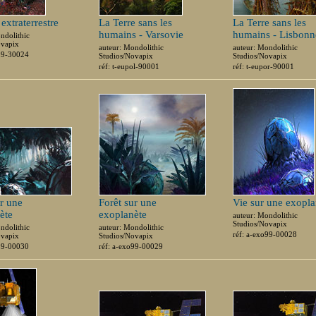
extraterrestre
La Terre sans les
La Terre sans les
humains - Varsovie
humains - Lisbonn
ndolithic
ovapix
auteur: Mondolithic
auteur: Mondolithic
o99-30024
Studios/Novapix
Studios/Novapix
réf: t-eupol-90001
réf: t-eupor-90001
ur une
Forêt sur une
Vie sur une exopla
ète
exoplanète
auteur: Mondolithic
Studios/Novapix
ndolithic
auteur: Mondolithic
réf: a-exo99-00028
ovapix
Studios/Novapix
o99-00030
réf: a-exo99-00029