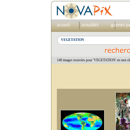
accueil
actualités
galeries p
140 images trouvées pour 'VEGETATION' en mot cle