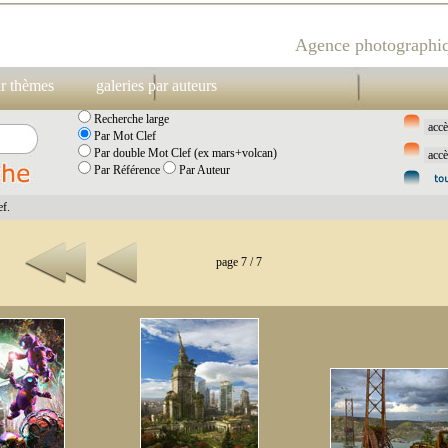
Agence photographiq
ar thèmes
galeries par auteurs
Recherche large
Par Mot Clef
Par double Mot Clef (ex mars+volcan)
Par Référence
Par Auteur
f.
page 7 / 7