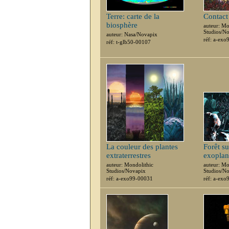
Terre: carte de la
Contact 
biosphère
auteur: Mo
Studios/N
auteur: Nasa/Novapix
réf: a-ex
réf: t-glb50-00107
La couleur des plantes
Forêt s
extraterrestres
exoplan
auteur: Mondolithic
auteur: Mo
Studios/Novapix
Studios/N
réf: a-exo99-00031
réf: a-ex