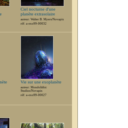
Ciel nocturne d'une
e
planète extrasolaire
auteur: Walter B. Myers/Novapix
réf: a-exo99-00032
nète
Vie sur une exoplanète
auteur: Mondolithic
Studios/Novapix
réf: a-exo99-00027