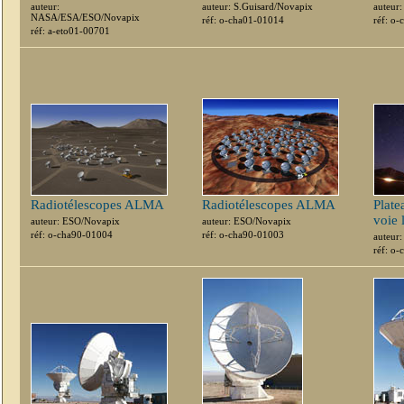
auteur:
auteur: S.Guisard/Novapix
auteur
NASA/ESA/ESO/Novapix
réf: o-cha01-01014
réf: o
réf: a-eto01-00701
Radiotélescopes ALMA
Radiotélescopes ALMA
Plate
voie 
auteur: ESO/Novapix
auteur: ESO/Novapix
réf: o-cha90-01004
réf: o-cha90-01003
auteur
réf: o