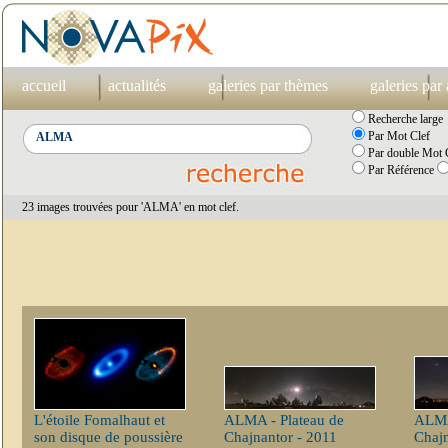
accueil
actualités
galeries par thèmes
galeries par
Recherche large
Par Mot Clef
Par double Mot C
Par Référence
23 images trouvées pour 'ALMA' en mot clef.
L'étoile Fomalhaut et
ALMA - Plateau de
ALMA
son disque de poussière
Chajnantor - 2011
Chajn