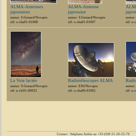
ALMA-Antennes
ALMA-Antenne
ALMA
japonaises
japonaise
japon
auteur: S.Guisard/Novapix
auteur: S.Guisard/Novapix
auteur
réf: o-cha01-01008
réf: o-cha01-01007
réf: o
La Voie lactée
Radiotélescopes ALMA
Radi
auteur: S.Guisard/Novapix
auteur: ESO/Novapix
auteur
réf: a-vlc01-00032
réf: o-cha90-01002
réf: o
Contact : Stéphane Aubin au +33-(0)9-51-26-53-76