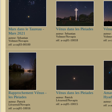
Mars dans le Taureau -
Vénus dans les Pleiades
Vénus
Mars 2021
auteur: Sebastian
auteur:
Voltmer/Novapix
Voltme
auteur: Sebastian
réf: a-cnj01-10018
réf: a
Voltmer/Novapix
réf: a-cnj03-00100
Rapprochement Vénus -
Vénus dans les Pleiades
Amas
les Pleiades
Hyad
auteur: Patrick
Lécureuil/Novapix
auteur: Patrick
auteur
réf: a-cnj01-10015
Lécureuil/Novapix
réf: a
réf: a-cnj01-10016