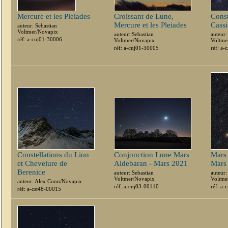
Mercure et les Pleiades
Croissant de Lune,
Const
Mercure et les Pleiades
Cass
auteur: Sebastian
Voltmer/Novapix
auteur: Sebastian
auteur:
réf: a-cnj01-30006
Voltmer/Novapix
Voltme
réf: a-cnj01-30005
réf: a-
Constellations du Lion
Conjonction Lune Mars
Mars 
et Chevelure de
Aldebaran - Mars 2021
Mars
Berenice
auteur: Sebastian
auteur:
Voltmer/Novapix
Voltme
auteur: Alex Conu/Novapix
réf: a-cnj03-00110
réf: a
réf: a-cst48-00015