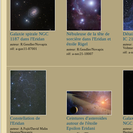
Galaxie spirale NGC
Nébuleuse de la tête de
Détai
1187 dans l'Eridan
sorcière dans l'Eridan et
IC 2
étoile Rigel
auteur: R.Gendler/Novapix
auteur:
Voltme
réf: a-gax11-87001
auteur: R.Gendler/Novapix
réf: a
réf: a-nec21-18007
Constellation de
Ceintures d'asteroides
Galax
l'Eridan
autour de l'étoile
NGC 
Epsilon Eridani
auteur: A.Fujii/David Malin
auteur
Images/Novapix
Herita