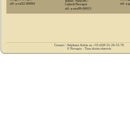
auteur: Nasa/JPL-
réf: a-cst32-00004
réf: a
Caltech/Novapix
réf: a-exo99-00015
Contact : Stéphane Aubin au +33-(0)9-51-26-53-76
© Novapix - Tous droits réservés