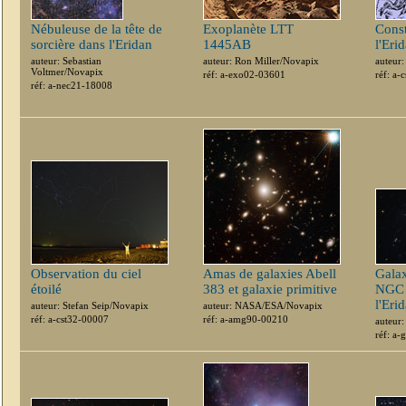
Nébuleuse de la tête de
Exoplanète LTT
Const
sorcière dans l'Eridan
1445AB
l'Eri
auteur: Sebastian
auteur: Ron Miller/Novapix
auteur
Voltmer/Novapix
réf: a-exo02-03601
réf: a-
réf: a-nec21-18008
Observation du ciel
Amas de galaxies Abell
Galax
étoilé
383 et galaxie primitive
NGC 
l'Eri
auteur: Stefan Seip/Novapix
auteur: NASA/ESA/Novapix
réf: a-cst32-00007
réf: a-amg90-00210
auteur
réf: a