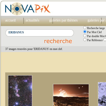
accueil
actualités
galeries par thèmes
galeries par
Recherche large
Par Mot Clef
Par double Mot C
Par Référence
37 images trouvées pour 'ERIDANUS' en mot clef.