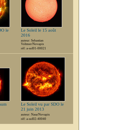
DO le
Le Soleil le 15 août
2016
auteur: Sebastian
Voltmer/Novapix
réf: a-sol01-00021
imum
Le Soleil vu par SDO le
21 juin 2013
auteur: Nasa/Novapix
réf: a-sol02-40040