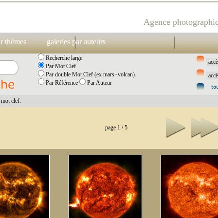
Agence photographiq
ar thèmes
galeries par auteurs
Recherche large
Par Mot Clef
Par double Mot Clef (ex mars+volcan)
Par Référence
Par Auteur
mot clef.
page 1 / 5