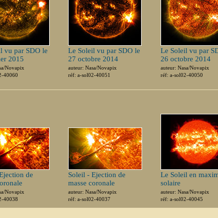
il vu par SDO le
Le Soleil vu par SDO le
Le Soleil vu par S
ier 2015
27 octobre 2014
26 octobre 2014
sa/Novapix
auteur: Nasa/Novapix
auteur: Nasa/Novapix
02-40060
réf: a-sol02-40051
réf: a-sol02-40050
 Ejection de
Soleil - Ejection de
Le Soleil en max
oronale
masse coronale
solaire
sa/Novapix
auteur: Nasa/Novapix
auteur: Nasa/Novapix
02-40038
réf: a-sol02-40037
réf: a-sol02-40045