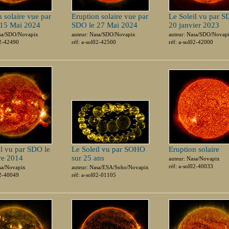
 solaire vue par
Eruption solaire vue par
Le Soleil vu par S
 15 Mai 2024
SDO le 27 Mai 2024
20 janvier 2023
asa/SDO/Novapix
auteur: Nasa/SDO/Novapix
auteur: Nasa/SDO/Novap
02-42490
réf: a-sol02-42500
réf: a-sol02-42000
il vu par SDO le
Le Soleil vu par SOHO
Eruption solaire
re 2014
sur 25 ans
auteur: Nasa/Novapix
réf: a-sol02-40033
sa/Novapix
auteur: Nasa/ESA/Soho/Novapix
02-40049
réf: a-sol02-01105