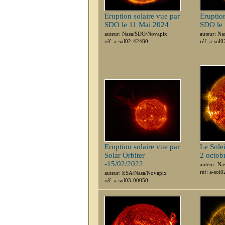
Eruption solaire vue par
Eruption
SDO le 11 Mai 2024
SDO le
auteur: Nasa/SDO/Novapix
auteur: N
réf: a-sol02-42480
réf: a-sol
Eruption solaire vue par
Le Sole
Solar Orbiter
2 octob
-15/02/2022
auteur: Na
réf: a-sol
auteur: ESA/Nasa/Novapix
réf: a-sol03-00050