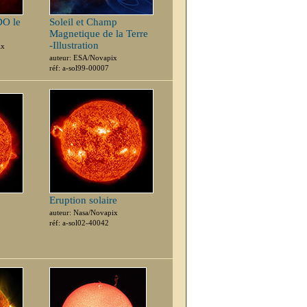
DO le
Soleil et Champ
Magnetique de la Terre
-Illustration
ix
auteur: ESA/Novapix
réf: a-sol99-00007
Eruption solaire
auteur: Nasa/Novapix
réf: a-sol02-40042