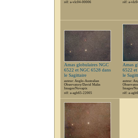
réf: a-vlc04-00006
réf: a-vlc
Amas globulaires NGC
Amas g
6522 et NGC 6528 dans
6522 e
le Sagittaire
le Sagit
auteur: Anglo-Australian
auteur: An
Observatory/David Malin
Observato
Images/Novapix
Images/No
réf: a-agb65-22005
réf: a-ag