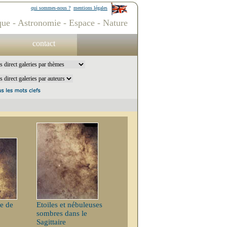
qui sommes-nous ?
mentions légales
ue - Astronomie - Espace - Nature
contact
re de
Etoiles et nébuleuses
sombres dans le
Sagittaire