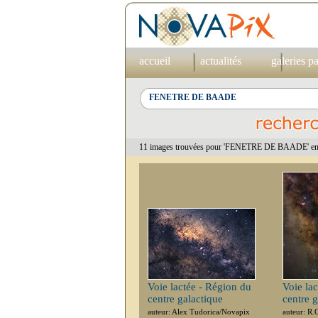
accueil
actualités
galeries p
11 images trouvées pour 'FENETRE DE BAADE' en 
Voie lactée - Région du
Voie la
centre galactique
centre g
auteur: Alex Tudorica/Novapix
auteur: R.