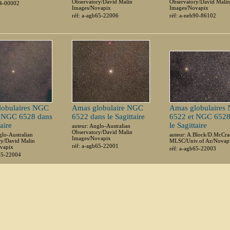
Observatory/David Malin
Observatory/David Malin
04-00002
Images/Novapix
Images/Novapix
réf: a-agb65-22006
réf: a-neb90-86102
lobulaires NGC
Amas globulaire NGC
Amas globulaires
t NGC 6528 dans
6522 dans le Sagittaire
6522 et NGC 6528
taire
le Sagittaire
auteur: Anglo-Australian
Observatory/David Malin
glo-Australian
auteur: A.Block/D.McCra
Images/Novapix
ry/David Malin
MLSC/Univ.of Az/Novap
réf: a-agb65-22001
vapix
réf: a-agb65-22003
b65-22004