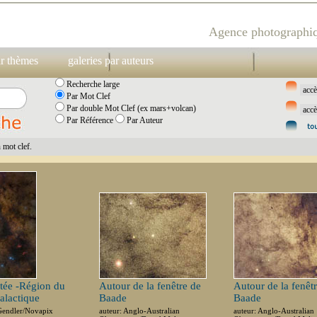
Agence photographiq
ar thèmes
galeries par auteurs
Recherche large
Par Mot Clef
Par double Mot Clef (ex mars+volcan)
Par Référence
Par Auteur
mot clef.
ctée -Région du
Autour de la fenêtre de
Autour de la fenêt
alactique
Baade
Baade
Gendler/Novapix
auteur: Anglo-Australian
auteur: Anglo-Australian