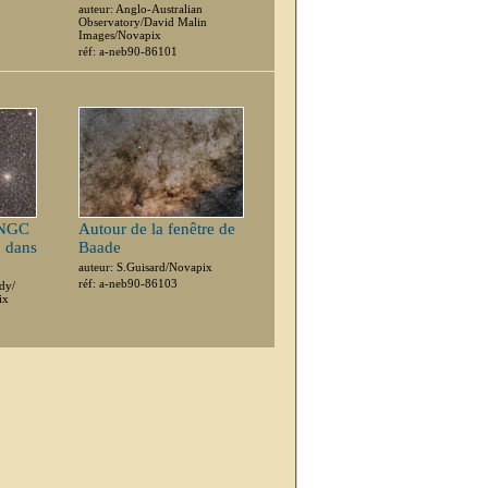
auteur: Anglo-Australian
Observatory/David Malin
Images/Novapix
réf: a-neb90-86101
 NGC
Autour de la fenêtre de
 dans
Baade
auteur: S.Guisard/Novapix
réf: a-neb90-86103
dy/
ix