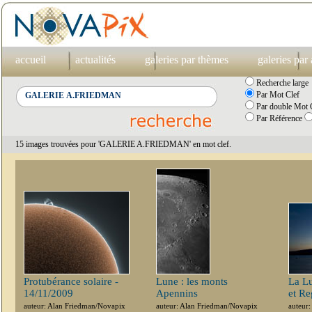
accueil
actualités
galeries par thèmes
galeries par
Recherche large
Par Mot Clef
Par double Mot C
Par Référence
15 images trouvées pour 'GALERIE A.FRIEDMAN' en mot clef.
Protubérance solaire -
Lune : les monts
La Lu
14/11/2009
Apennins
et Re
auteur: Alan Friedman/Novapix
auteur: Alan Friedman/Novapix
auteur