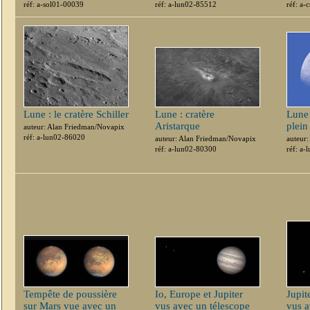
réf: a-sol01-00039
réf: a-lun02-85512
réf: a
Lune : le cratère Schiller
Lune : cratère
Lune
Aristarque
plein
auteur: Alan Friedman/Novapix
réf: a-lun02-86020
auteur: Alan Friedman/Novapix
auteur
réf: a-lun02-80300
réf: a
Tempête de poussière
Io, Europe et Jupiter
Jupit
sur Mars vue avec un
vus avec un télescope
vus a