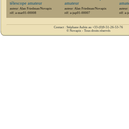
télescope amateur
amateur
amat
auteur: Alan Friedman/Novapix
auteur: Alan Friedman/Novapix
auteur
réf: a-mar01-00008
réf: a-jup01-00007
réf: a
Contact : Stéphane Aubin au +33-(0)9-51-26-53-76
© Novapix - Tous droits réservés