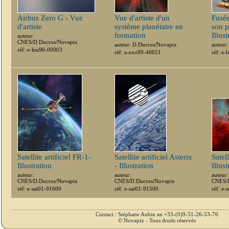
Airbus Zero G - Vue
Vue d'artiste d'un
Fusée
d'artiste
système planétaire en
son p
formation
Illust
auteur:
CNES/D.Ducros/Novapix
auteur: D.Ducros/Novapix
auteur
réf: e-leu90-00003
réf: a-exo99-40051
réf: e
Satellite artificiel FR-1-
Satellite artificiel Asterix
Satel
Illustration
- Illustration
Illust
auteur:
auteur:
auteur:
CNES/D.Ducros/Novapix
CNES/D.Ducros/Novapix
CNES/D
réf: e-sat01-91600
réf: e-sat01-91500
réf: e
Contact : Stéphane Aubin au +33-(0)9-51-26-53-76
© Novapix - Tous droits réservés