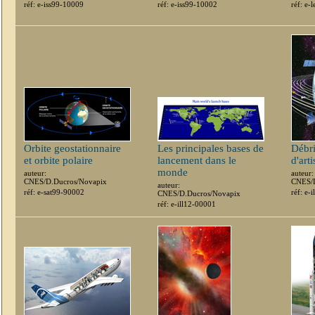
réf: e-iss99-10009
réf: e-iss99-10002
réf: e
Orbite geostationnaire
Les principales bases de
Débri
et orbite polaire
lancement dans le
d'arti
monde
auteur:
auteur:
CNES/D.Ducros/Novapix
CNES/D
auteur:
réf: e-sat99-90002
réf: e-
CNES/D.Ducros/Novapix
réf: e-ill12-00001