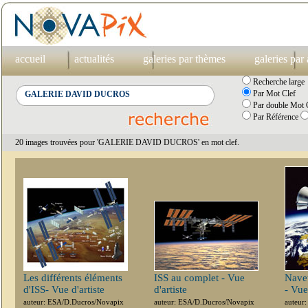
accueil
actualités
galeries par thèmes
galeries par
Recherche large
Par Mot Clef
Par double Mot C
Par Référence
20 images trouvées pour 'GALERIE DAVID DUCROS' en mot clef.
Les différents éléments
ISS au complet - Vue
Navet
d'ISS- Vue d'artiste
d'artiste
- Vue
auteur: ESA/D.Ducros/Novapix
auteur: ESA/D.Ducros/Novapix
auteur