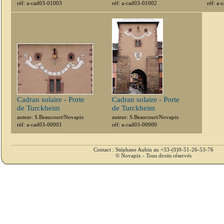
réf: a-cad03-01003
réf: a-cad03-01002
réf: a
Cadran solaire - Porte
Cadran solaire - Porte
de Turckheim
de Turckheim
auteur: S.Beaucourt/Novapix
auteur: S.Beaucourt/Novapix
réf: a-cad03-00901
réf: a-cad03-00900
Contact : Stéphane Aubin au +33-(0)9-51-26-53-76
© Novapix - Tous droits réservés