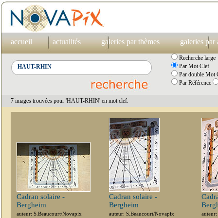
accueil
actualités
galeries par thèmes
galeries par
Recherche large
Par Mot Clef
Par double Mot C
Par Référence
7 images trouvées pour 'HAUT-RHIN' en mot clef.
Cadran solaire -
Cadran solaire -
Cadra
Bergheim
Bergheim
Berg
auteur: S.Beaucourt/Novapix
auteur: S.Beaucourt/Novapix
auteur