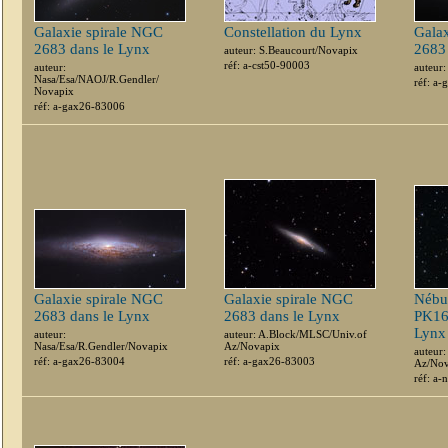
Galaxie spirale NGC
Constellation du Lynx
Galax
2683 dans le Lynx
2683
auteur: S.Beaucourt/Novapix
réf: a-cst50-90003
auteur:
auteur
Nasa/Esa/NAOJ/R.Gendler/
réf: a
Novapix
réf: a-gax26-83006
Galaxie spirale NGC
Galaxie spirale NGC
Nébul
2683 dans le Lynx
2683 dans le Lynx
PK16
Lynx
auteur:
auteur: A.Block/MLSC/Univ.of
Nasa/Esa/R.Gendler/Novapix
Az/Novapix
auteur
réf: a-gax26-83004
réf: a-gax26-83003
Az/Nov
réf: a