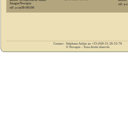
Images/Novapix
réf: a-
réf: a-cst38-00106
Contact : Stéphane Aubin au +33-(0)9-51-26-53-76
© Novapix - Tous droits réservés