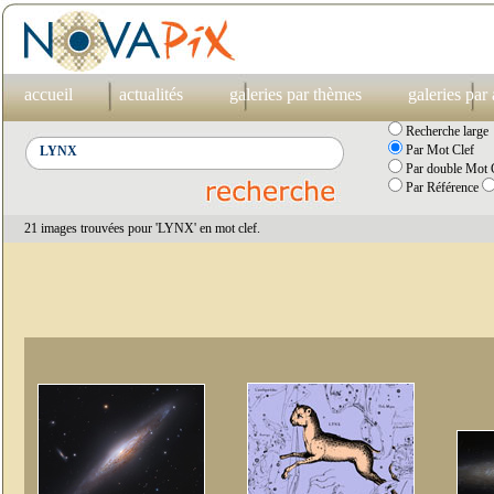
accueil
actualités
galeries par thèmes
galeries par
Recherche large
Par Mot Clef
Par double Mot C
Par Référence
21 images trouvées pour 'LYNX' en mot clef.