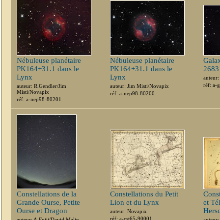
Nébuleuse planétaire
Nébuleuse planétaire
Galax
PK164+31.1 dans le
PK164+31.1 dans le
2683
Lynx
Lynx
auteur:
réf: a
auteur: R.Gendler/Jim
auteur: Jim Misti/Novapix
Misti/Novapix
réf: a-nep98-80200
réf: a-nep98-80201
Constellations de la
Constellations du Petit
Const
Grande Ourse, Petite
Lion et du Lynx
et Té
Ourse et Dragon
Hers
auteur: Novapix
réf: a-cst65-90001
auteur: A.Fujii/David Malin
auteur