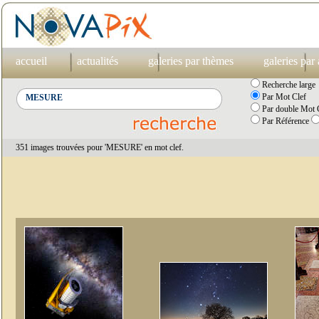
accueil
actualités
galeries par thèmes
galeries par
Recherche large
Par Mot Clef
Par double Mot C
Par Référence
351 images trouvées pour 'MESURE' en mot clef.