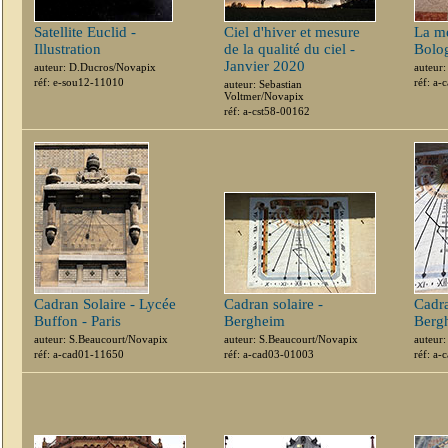
Satellite Euclid -
Ciel d'hiver et mesure
La m
Illustration
de la qualité du ciel -
Bolo
Janvier 2020
auteur: D.Ducros/Novapix
auteur
réf: e-sou12-11010
réf: a
auteur: Sebastian
Voltmer/Novapix
réf: a-cst58-00162
Cadran Solaire - Lycée
Cadran solaire -
Cadra
Buffon - Paris
Bergheim
Berg
auteur: S.Beaucourt/Novapix
auteur: S.Beaucourt/Novapix
auteur
réf: a-cad01-11650
réf: a-cad03-01003
réf: a