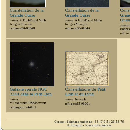
Constellation de la
Constellation de la
Const
Grande Ourse
Grande Ourse
Grand
Ours
auteur: A.Fujii/David Malin
auteur: A.Fujii/David Malin
Images/Novapix
Images/Novapix
auteur:
réf: a-cst38-00048
réf: a-cst38-00046
Images
réf: a-
Galaxie spirale NGC
Constellations du Petit
3344 dans le Petit Lion
Lion et du Lynx
auteur:
auteur: Novapix
V.Toporenko/DSS/Novapix
réf: a-cst65-90001
réf: a-gax33-44001
Contact : Stéphane Aubin au +33-(0)9-51-26-53-76
© Novapix - Tous droits réservés