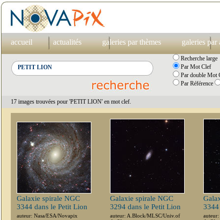
accueil
actualités
galeries par thèmes
galeries par
Recherche large
Par Mot Clef
Par double Mot C
Par Référence
17 images trouvées pour 'PETIT LION' en mot clef.
Galaxie spirale NGC
Galaxie spirale NGC
Galax
3344 dans le Petit Lion
3294 dans le Petit Lion
3344 
auteur: Nasa/ESA/Novapix
auteur: A.Block/MLSC/Univ.of
auteur