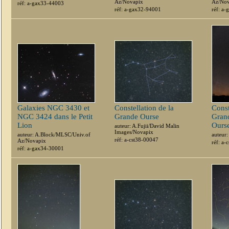
Az/Novapix
Az/Nov
réf: a-gax33-44003
réf: a-gax32-94001
réf: a
Galaxies NGC 3430 et
Constellation de la
Const
NGC 3424 dans le Petit
Grande Ourse
Grand
Lion
Ours
auteur: A.Fujii/David Malin
Images/Novapix
auteur: A.Block/MLSC/Univ.of
auteur
réf: a-cst38-00047
Az/Novapix
réf: a-
réf: a-gax34-30001