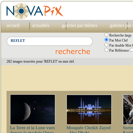
accueil
actualités
galeries par thèmes
galeries par
Recherche large
Par Mot Clef
Par double Mot C
Par Référence
282 images trouvées pour 'REFLET' en mot clef.
La Terre et la Lune vues
Mosquée Cheikh Zayed
Sorti
depuis le module Orion
- Abu Dhabi
Koic