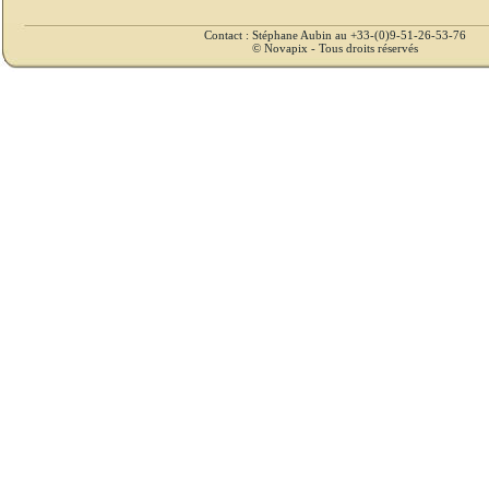
Contact : Stéphane Aubin au +33-(0)9-51-26-53-76
© Novapix - Tous droits réservés