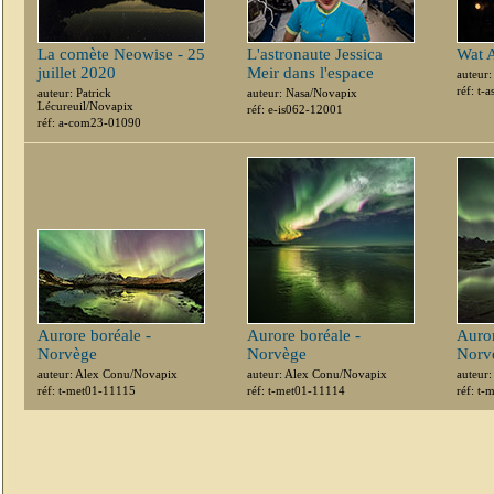
La comète Neowise - 25
L'astronaute Jessica
Wat 
juillet 2020
Meir dans l'espace
auteur
réf: t-
auteur: Patrick
auteur: Nasa/Novapix
Lécureuil/Novapix
réf: e-is062-12001
réf: a-com23-01090
Aurore boréale -
Aurore boréale -
Auror
Norvège
Norvège
Norv
auteur: Alex Conu/Novapix
auteur: Alex Conu/Novapix
auteur
réf: t-met01-11115
réf: t-met01-11114
réf: t