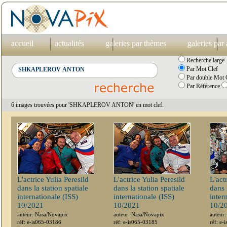
accueil
actualités
galeries par thèmes
galeries par
Recherche large
Par Mot Clef
Par double Mot C
Par Référence
6 images trouvées pour 'SHKAPLEROV ANTON' en mot clef.
L'actrice Yulia Peresild
L'actrice Yulia Peresild
L'act
dans la station spatiale
dans la station spatiale
dans 
internationale (ISS)
internationale (ISS)
inter
10/2021
10/2021
10/2
auteur: Nasa/Novapix
auteur: Nasa/Novapix
auteur
réf: e-is065-03186
réf: e-is065-03185
réf: e-