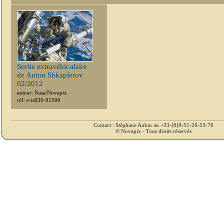
Sortie extravéhiculaire
de Anton Shkaplerov
02/2012
auteur: Nasa/Novapix
réf: e-is030-01500
Contact : Stéphane Aubin au +33-(0)9-51-26-53-76
© Novapix - Tous droits réservés