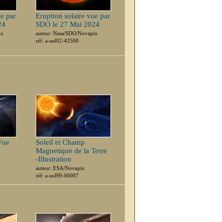
ue par
Eruption solaire vue par
24
SDO le 27 Mai 2024
ix
auteur: Nasa/SDO/Novapix
réf: a-sol02-42500
Vue
Soleil et Champ
Magnetique de la Terre
-Illustration
auteur: ESA/Novapix
réf: a-sol99-00007