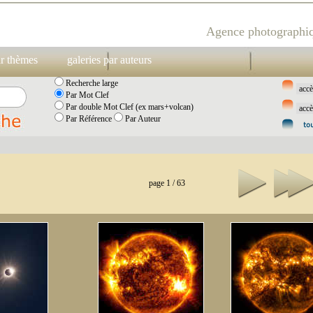
Agence photographiq
ar thèmes
galeries par auteurs
Recherche large
Par Mot Clef
Par double Mot Clef (ex mars+volcan)
Par Référence
Par Auteur
page 1 / 63