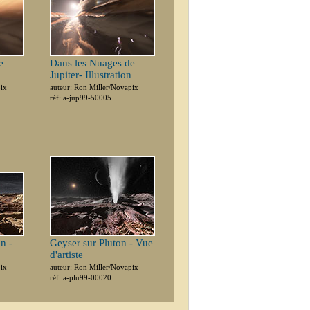
e
Dans les Nuages de
Jupiter- Illustration
pix
auteur: Ron Miller/Novapix
réf: a-jup99-50005
n -
Geyser sur Pluton - Vue
d'artiste
pix
auteur: Ron Miller/Novapix
réf: a-plu99-00020