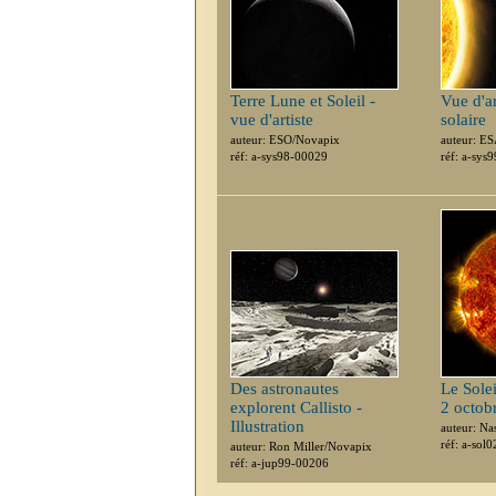
Terre Lune et Soleil -
Vue d'a
vue d'artiste
solaire
auteur: ESO/Novapix
auteur: E
réf: a-sys98-00029
réf: a-sys
Des astronautes
Le Sole
explorent Callisto -
2 octob
Illustration
auteur: Na
réf: a-sol
auteur: Ron Miller/Novapix
réf: a-jup99-00206