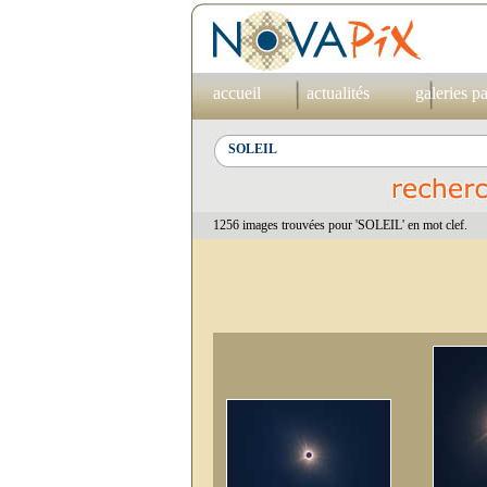
accueil
actualités
galeries p
1256 images trouvées pour 'SOLEIL' en mot clef.