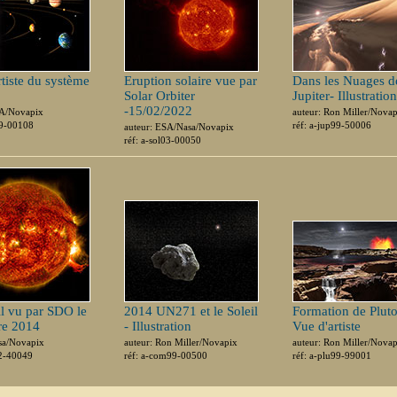
rtiste du système
Eruption solaire vue par
Dans les Nuages d
Solar Orbiter
Jupiter- Illustration
-15/02/2022
SA/Novapix
auteur: Ron Miller/Nova
99-00108
réf: a-jup99-50006
auteur: ESA/Nasa/Novapix
réf: a-sol03-00050
il vu par SDO le
2014 UN271 et le Soleil
Formation de Pluto
re 2014
- Illustration
Vue d'artiste
sa/Novapix
auteur: Ron Miller/Novapix
auteur: Ron Miller/Nova
02-40049
réf: a-com99-00500
réf: a-plu99-99001