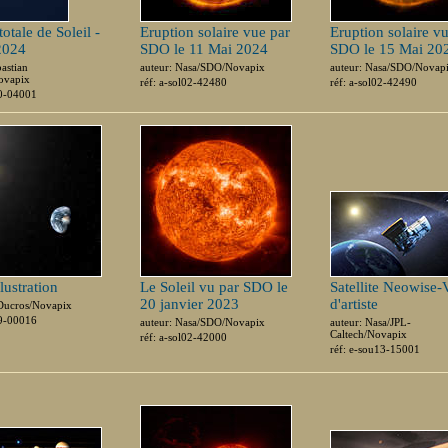
totale de Soleil -
Eruption solaire vue par
Eruption solaire v
 2024
SDO le 11 Mai 2024
SDO le 15 Mai 20
bastian
auteur: Nasa/SDO/Novapix
auteur: Nasa/SDO/Novap
ovapix
réf: a-sol02-42480
réf: a-sol02-42490
10-04001
llustration
Le Soleil vu par SDO le
Satellite Neowise-
20 janvier 2023
d'artiste
.Ducros/Novapix
99-00016
auteur: Nasa/SDO/Novapix
auteur: Nasa/JPL-
Caltech/Novapix
réf: a-sol02-42000
réf: e-sou13-15001