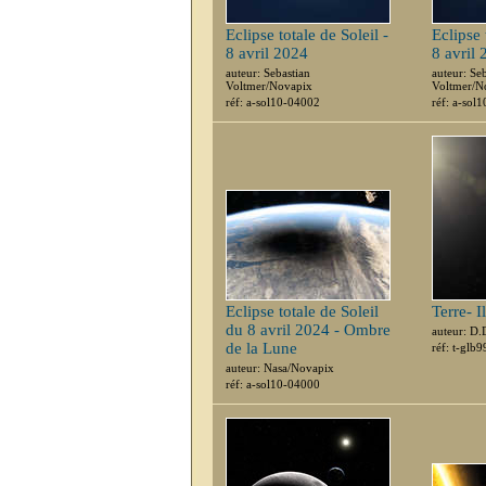
Eclipse totale de Soleil -
Eclipse 
8 avril 2024
8 avril
auteur: Sebastian
auteur: Se
Voltmer/Novapix
Voltmer/N
réf: a-sol10-04002
réf: a-sol
Eclipse totale de Soleil
Terre- I
du 8 avril 2024 - Ombre
auteur: D
de la Lune
réf: t-glb
auteur: Nasa/Novapix
réf: a-sol10-04000