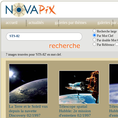
accueil
actualités
galeries par thèmes
galeries par
Recherche large
Par Mot Clef
Par double Mot C
Par Référence
7 images trouvées pour 'STS-82' en mot clef.
La Terre et le Soleil vus
Télescope spatial
Téles
depuis la navette
Hubble: 2e mission
Hubbl
Discovery 02/1997
d'entretien 02/1997
d'ent