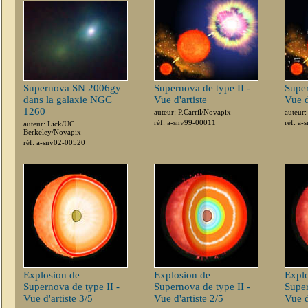
Supernova SN 2006gy
Supernova de type II -
Super
dans la galaxie NGC
Vue d'artiste
Vue d
1260
auteur: P.Carril/Novapix
auteur:
réf: a-snv99-00011
réf: a
auteur: Lick/UC
Berkeley/Novapix
réf: a-snv02-00520
Explosion de
Explosion de
Expl
Supernova de type II -
Supernova de type II -
Super
Vue d'artiste 3/5
Vue d'artiste 2/5
Vue d