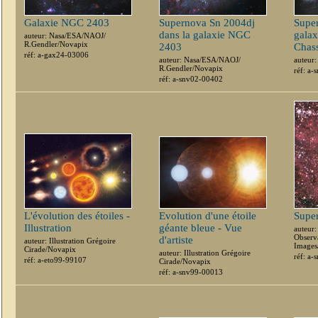
Galaxie NGC 2403
Supernova Sn 2004dj
Super
dans la galaxie NGC
galax
auteur: Nasa/ESA/NAOJ/
R.Gendler/Novapix
2403
Chas
réf: a-gax24-03006
auteur: Nasa/ESA/NAOJ/
auteur
R.Gendler/Novapix
réf: a
réf: a-snv02-00402
L'évolution des étoiles -
Evolution d'une étoile
Supe
Illustration
géante bleue - Vue
auteur:
Observ
d'artiste
auteur: Illustration Grégoire
Images
Cirade/Novapix
auteur: Illustration Grégoire
réf: a
réf: a-eto99-99107
Cirade/Novapix
réf: a-snv99-00013