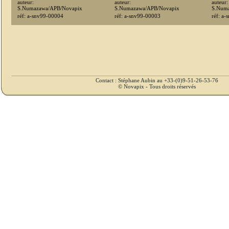
auteur:
auteur:
auteur:
S.Numazawa/APB/Novapix
S.Numazawa/APB/Novapix
S.Num
réf: a-snv99-00004
réf: a-snv99-00003
réf: a
Contact : Stéphane Aubin au +33-(0)9-51-26-53-76
© Novapix - Tous droits réservés