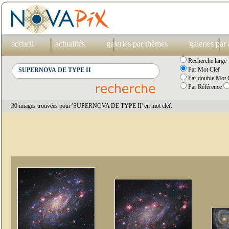
accueil
actualités
galeries par thèmes
galeries par
Recherche large
Par Mot Clef
Par double Mot C
Par Référence
30 images trouvées pour 'SUPERNOVA DE TYPE II' en mot clef.