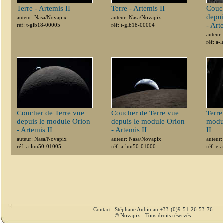
Terre - Artemis II
Terre - Artemis II
Couch
depui
auteur: Nasa/Novapix
auteur: Nasa/Novapix
- Art
réf: t-glb18-00005
réf: t-glb18-00004
auteur
réf: a
Coucher de Terre vue
Coucher de Terre vue
Terre
depuis le module Orion
depuis le module Orion
modul
- Artemis II
- Artemis II
II
auteur: Nasa/Novapix
auteur: Nasa/Novapix
auteur
réf: a-lun50-01005
réf: a-lun50-01000
réf: e-
Contact : Stéphane Aubin au +33-(0)9-51-26-53-76
© Novapix - Tous droits réservés