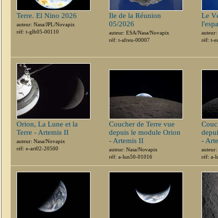
Terre. El Nino 2026
Ile de la Réunion
Le V
05/2026
l'esp
auteur: Nasa/JPL/Novapix
réf: t-glb05-00110
auteur: ESA/Nasa/Novapix
auteur
réf: t-afreu-00007
réf: t-
Orion, La Lune et la
Coucher de Terre vue
Couch
Terre - Artemis II
depuis le module Orion
depui
- Artemis II
- Art
auteur: Nasa/Novapix
réf: e-art02-20500
auteur: Nasa/Novapix
auteur
réf: a-lun50-01016
réf: a