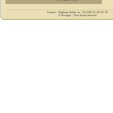
Contact : Stéphane Aubin au +33-(0)9-51-26-53-76
© Novapix - Tous droits réservés