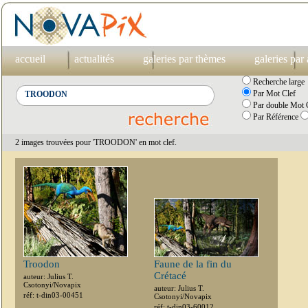
accueil
actualités
galeries par thèmes
galeries par
Recherche large
Par Mot Clef
Par double Mot C
Par Référence
2 images trouvées pour 'TROODON' en mot clef.
Troodon
Faune de la fin du
Crétacé
auteur: Julius T.
Csotonyi/Novapix
auteur: Julius T.
réf: t-din03-00451
Csotonyi/Novapix
réf: t-din03-60012