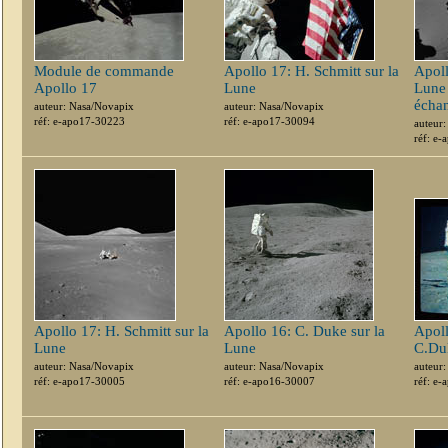
Module de commande
Apollo 17: H. Schmitt sur la
Apoll
Apollo 17
Lune
Lune 
échan
auteur: Nasa/Novapix
auteur: Nasa/Novapix
réf: e-apo17-30223
réf: e-apo17-30094
auteur
réf: e
Apollo 17: H. Schmitt sur la
Apollo 16: C. Duke sur la
Apoll
Lune
Lune
C.Duk
auteur: Nasa/Novapix
auteur: Nasa/Novapix
auteur
réf: e-apo17-30005
réf: e-apo16-30007
réf: e