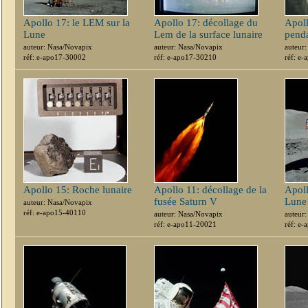
Apollo 17: le LEM sur la
Apollo 17: décollage du
Apoll
Lune
Lem de la surface lunaire
penda
auteur: Nasa/Novapix
auteur: Nasa/Novapix
auteur
réf: e-apo17-30002
réf: e-apo17-30210
réf: e
Apollo 15: Roche lunaire
Apollo 11: décollage de la
Apoll
fusée Saturn V
Lune
auteur: Nasa/Novapix
réf: e-apo15-40110
auteur: Nasa/Novapix
auteur
réf: e-apo11-20021
réf: e