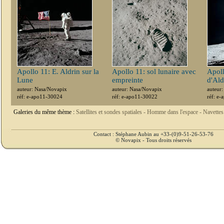
Apollo 11: E. Aldrin sur la
Apollo 11: sol lunaire avec
Apoll
Lune
empreinte
d'Ald
auteur: Nasa/Novapix
auteur: Nasa/Novapix
auteur
réf: e-apo11-30024
réf: e-apo11-30022
réf: e
Galeries du même thème :
Satellites et sondes spatiales -
Homme dans l'espace -
Navettes
Contact : Stéphane Aubin au +33-(0)9-51-26-53-76
© Novapix - Tous droits réservés