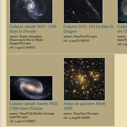
Galaxie spirale NGC 1566
Galaxie UGC 10214 dans le
Galax
dans la Dorade
Dragon
les C
auteur: Anglo-Australian
auteur: Nasa/Esa/Novapix
auteur
Observatory/David Malin
team/N
réf: a-gax95-00030
Images/Novapix
réf: a
réf: a-gax15-66001
Galaxie spirale barrée NGC
Amas de galaxies Abell
1300 dans l'Eridan
1689
auteur: Nasa/ESA/Hubble heritage
auteur: Nasa/Stsci/Novapix
team/Novapix
réf: a-amg90-00060
réf: a-gax13-00003