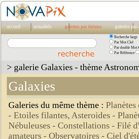
accueil
actualités
galeries par thèmes
galeries par
Recherche large
Par Mot Clef
Par double Mot C
Par Référence
> galerie Galaxies - thème Astrono
Galaxies
Galeries du même thème :
Planètes 
-
Etoiles filantes, Asteroides -
Planèt
Nébuleuses -
Constellations -
Filé d
amateurs -
Observatoires -
Ciel d'ét