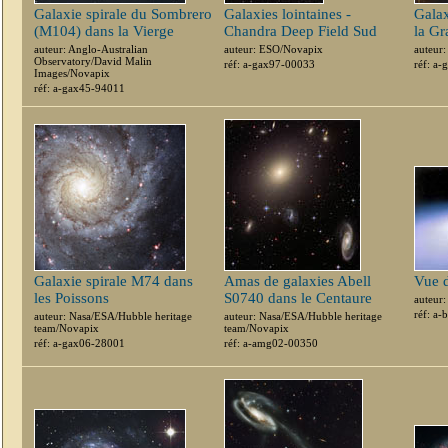
Galaxie spirale du Sombrero
Galaxies lointaines -
Galax
(M104) dans la Vierge
Chandra Deep Field Sud
la Gr
auteur: Anglo-Australian
auteur: ESO/Novapix
auteur
Observatory/David Malin
réf: a-gax97-00033
réf: a
Images/Novapix
réf: a-gax45-94011
Galaxie spirale M74 dans
Amas de galaxies Abell
Vue d
les Poissons
S0740 dans le Centaure
auteur
réf: a
auteur: Nasa/ESA/Hubble heritage
auteur: Nasa/ESA/Hubble heritage
team/Novapix
team/Novapix
réf: a-gax06-28001
réf: a-amg02-00350