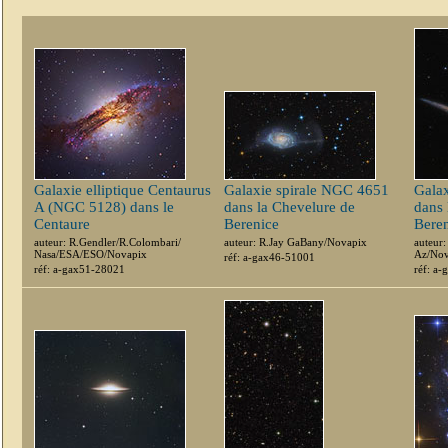
Galaxie elliptique Centaurus
Galaxie spirale NGC 4651
Gala
A (NGC 5128) dans le
dans la Chevelure de
dans 
Centaure
Berenice
Bere
auteur: R.Gendler/R.Colombari/
auteur: R.Jay GaBany/Novapix
auteur
Nasa/ESA/ESO/Novapix
Az/Nov
réf: a-gax46-51001
réf: a-gax51-28021
réf: a