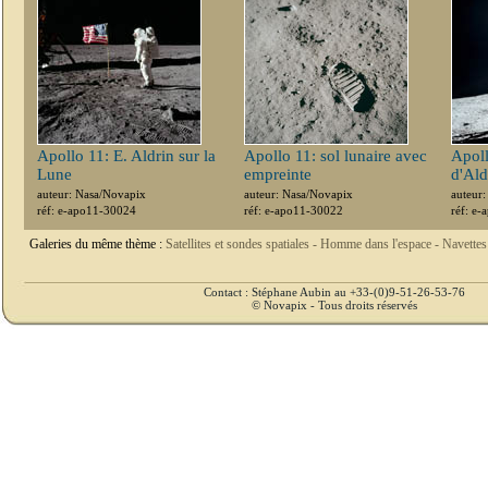
Apollo 11: E. Aldrin sur la
Apollo 11: sol lunaire avec
Apoll
Lune
empreinte
d'Ald
auteur: Nasa/Novapix
auteur: Nasa/Novapix
auteur
réf: e-apo11-30024
réf: e-apo11-30022
réf: e
Galeries du même thème :
Satellites et sondes spatiales -
Homme dans l'espace -
Navettes
Contact : Stéphane Aubin au +33-(0)9-51-26-53-76
© Novapix - Tous droits réservés