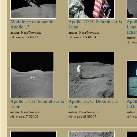
Module de commande
Apollo 17: H. Schmitt sur la
Apoll
Apollo 17
Lune
Lune 
échan
auteur: Nasa/Novapix
auteur: Nasa/Novapix
réf: e-apo17-30223
réf: e-apo17-30094
auteur
réf: e
Apollo 17: H. Schmitt sur la
Apollo 16: C. Duke sur la
Apoll
Lune
Lune
C.Duk
auteur: Nasa/Novapix
auteur: Nasa/Novapix
auteur
réf: e-apo17-30005
réf: e-apo16-30007
réf: e