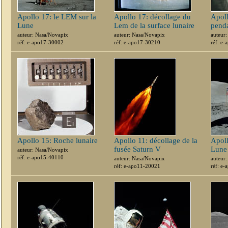
Apollo 17: le LEM sur la
Apollo 17: décollage du
Apoll
Lune
Lem de la surface lunaire
penda
auteur: Nasa/Novapix
auteur: Nasa/Novapix
auteur
réf: e-apo17-30002
réf: e-apo17-30210
réf: e
Apollo 15: Roche lunaire
Apollo 11: décollage de la
Apoll
fusée Saturn V
Lune
auteur: Nasa/Novapix
réf: e-apo15-40110
auteur: Nasa/Novapix
auteur
réf: e-apo11-20021
réf: e