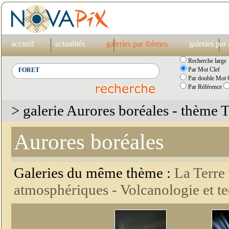
accueil
actualités
galeries par thèmes
galeries par
Recherche large
Par Mot Clef
Par double Mot C
Par Référence
> galerie Aurores boréales - thème T
Aurores boréales
Galeries du même thème :
La Terre 
atmosphériques -
Volcanologie et t