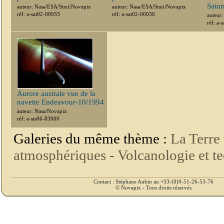
Satur
auteur: Nasa/ESA/Stsci/Novapix
auteur: Nasa/ESA/Stsci/Novapix
réf: a-sat02-00033
réf: a-sat02-00036
auteur
réf: a-
Aurore australe vue de la
navette Endeavour-10/1994
auteur: Nasa/Novapix
réf: e-sts06-83000
Galeries du même thème :
La Terre 
atmosphériques -
Volcanologie et t
Contact : Stéphane Aubin au +33-(0)9-51-26-53-76
© Novapix - Tous droits réservés