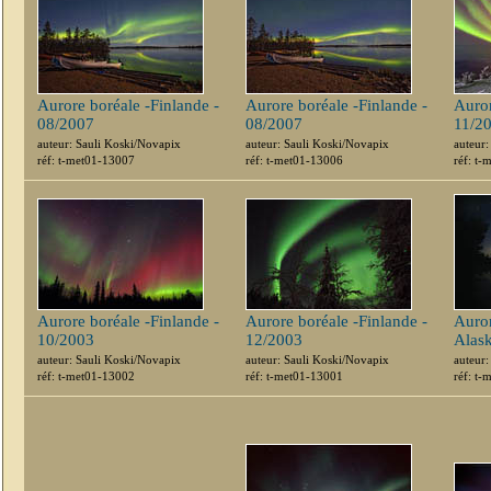
Aurore boréale -Finlande -
Aurore boréale -Finlande -
Auror
08/2007
08/2007
11/2
auteur: Sauli Koski/Novapix
auteur: Sauli Koski/Novapix
auteur:
réf: t-met01-13007
réf: t-met01-13006
réf: t
Aurore boréale -Finlande -
Aurore boréale -Finlande -
Auror
10/2003
12/2003
Alas
auteur: Sauli Koski/Novapix
auteur: Sauli Koski/Novapix
auteur
réf: t-met01-13002
réf: t-met01-13001
réf: t