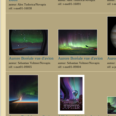
auteur: Alex Tudorica/Novapix
auteur
réf: t-met01-16091
réf: t
auteur: Alex Tudorica/Novapix
réf: t-met01-16038
Aurore Boréale vue d'avion
Aurore Boréale vue d'avion
Auror
auteur: Sebastian Voltmer/Novapix
auteur: Sebastian Voltmer/Novapix
auteur
réf: t-met01-09005
réf: t-met01-09004
réf: a