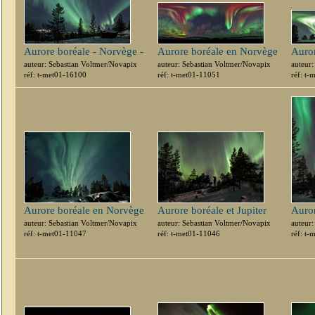
Aurore boréale - Norvège -
Aurore boréale en Norvège
Auro
auteur: Sebastian Voltmer/Novapix
auteur: Sebastian Voltmer/Novapix
auteur
réf: t-met01-16100
réf: t-met01-11051
réf: t
Aurore boréale en Norvège
Aurore boréale et Jupiter
Auror
auteur: Sebastian Voltmer/Novapix
auteur: Sebastian Voltmer/Novapix
auteur
réf: t-met01-11047
réf: t-met01-11046
réf: t