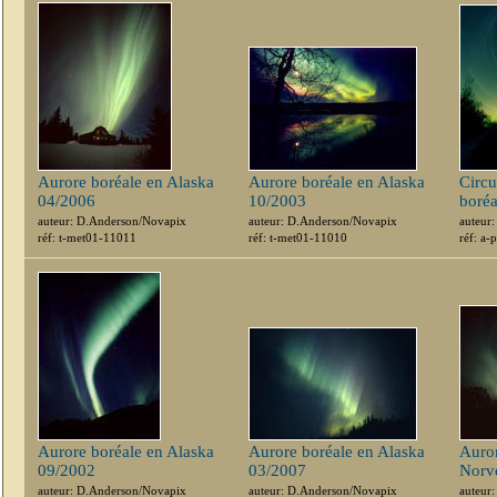
Aurore boréale en Alaska
Aurore boréale en Alaska
Circu
04/2006
10/2003
boréa
auteur: D.Anderson/Novapix
auteur: D.Anderson/Novapix
auteur
réf: t-met01-11011
réf: t-met01-11010
réf: a
Aurore boréale en Alaska
Aurore boréale en Alaska
Auror
09/2002
03/2007
Norv
auteur: D.Anderson/Novapix
auteur: D.Anderson/Novapix
auteur