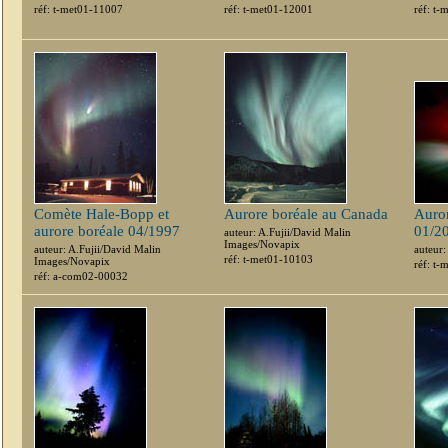
réf: t-met01-11007
réf: t-met01-12001
réf: t
Comète Hale-Bopp et
Aurore boréale au Canada
Auror
aurore boréale 04/1997
01/2
auteur: A.Fujii/David Malin
Images/Novapix
auteur: A.Fujii/David Malin
auteur
réf: t-met01-10103
Images/Novapix
réf: t
réf: a-com02-00032