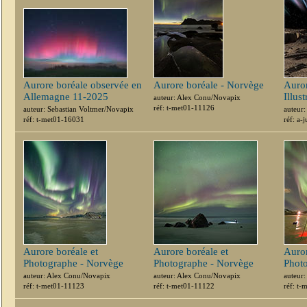
Aurore boréale observée en
Aurore boréale - Norvège
Auro
Allemagne 11-2025
Illust
auteur: Alex Conu/Novapix
réf: t-met01-11126
auteur: Sebastian Voltmer/Novapix
auteur
réf: t-met01-16031
réf: a
Aurore boréale et
Aurore boréale et
Auror
Photographe - Norvège
Photographe - Norvège
Phot
auteur: Alex Conu/Novapix
auteur: Alex Conu/Novapix
auteur
réf: t-met01-11123
réf: t-met01-11122
réf: t