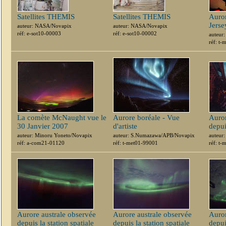
Satellites THEMIS
Satellites THEMIS
Auror
Jerse
auteur: NASA/Novapix
auteur: NASA/Novapix
réf: e-sot10-00003
réf: e-sot10-00002
auteur:
réf: t
La comète McNaught vue le
Aurore boréale - Vue
Auror
30 Janvier 2007
d'artiste
depui
auteur: Minoru Yoneto/Novapix
auteur: S.Numazawa/APB/Novapix
auteur
réf: a-com21-01120
réf: t-met01-99001
réf: t
Aurore australe observée
Aurore australe observée
Auror
depuis la station spatiale
depuis la station spatiale
depui