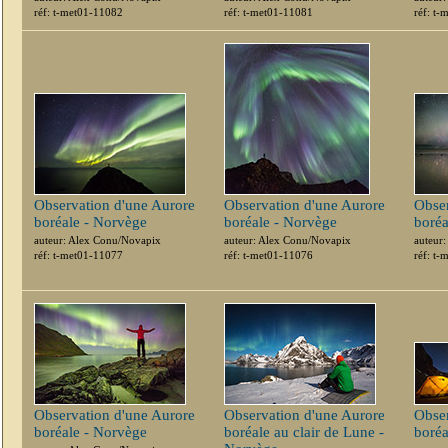
réf: t-met01-11082
réf: t-met01-11081
réf: t
Observation d'une Aurore
Observation d'une Aurore
Obser
boréale - Norvège
boréale - Norvège
boréa
auteur: Alex Conu/Novapix
auteur: Alex Conu/Novapix
auteur
réf: t-met01-11077
réf: t-met01-11076
réf: t
Observation d'une Aurore
Observation d'une Aurore
Obser
boréale - Norvège
boréale au clair de Lune -
boréa