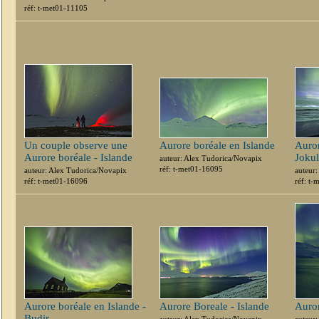
réf: t-met01-11105
Un couple observe une
Aurore boréale en Islande
Auror
Aurore boréale - Islande
Jokul
auteur: Alex Tudorica/Novapix
réf: t-met01-16095
auteur: Alex Tudorica/Novapix
auteur
réf: t-met01-16096
réf: t
Aurore boréale en Islande -
Aurore Boreale - Islande
Auror
Budir