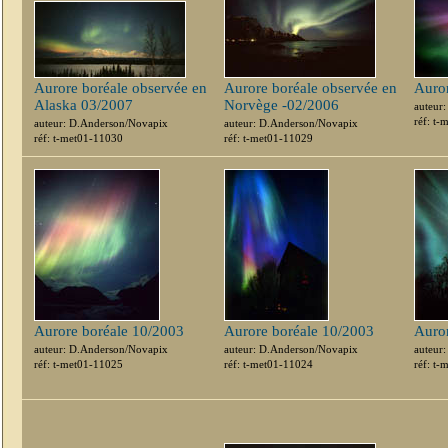
Aurore boréale observée en
Aurore boréale observée en
Auro
Alaska 03/2007
Norvège -02/2006
auteur
réf: t
auteur: D.Anderson/Novapix
auteur: D.Anderson/Novapix
réf: t-met01-11030
réf: t-met01-11029
Aurore boréale 10/2003
Aurore boréale 10/2003
Auro
auteur: D.Anderson/Novapix
auteur: D.Anderson/Novapix
auteur
réf: t-met01-11025
réf: t-met01-11024
réf: t