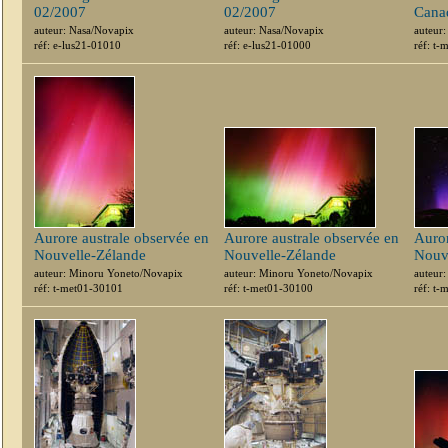
02/2007
02/2007
Cana
auteur: Nasa/Novapix
auteur: Nasa/Novapix
auteur
réf: e-lus21-01010
réf: e-lus21-01000
réf: t
Aurore australe observée en
Aurore australe observée en
Auror
Nouvelle-Zélande
Nouvelle-Zélande
Nouv
auteur: Minoru Yoneto/Novapix
auteur: Minoru Yoneto/Novapix
auteur
réf: t-met01-30101
réf: t-met01-30100
réf: t