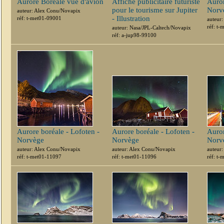
Aurore Boréale vue d'avion
Affiche publicitaire futuriste
Auror
pour le tourisme sur Jupiter
Norv
auteur: Alex Conu/Novapix
- Illustration
réf: t-met01-09001
auteur
réf: t
auteur: Nasa/JPL-Caltech/Novapix
réf: a-jup98-99100
Aurore boréale - Lofoten -
Aurore boréale - Lofoten -
Auror
Norvège
Norvège
Norv
auteur: Alex Conu/Novapix
auteur: Alex Conu/Novapix
auteur
réf: t-met01-11097
réf: t-met01-11096
réf: t