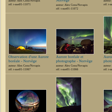
Norvège
auteur: Alex Conu/Novapix
auteur
réf: t-met01-11071
réf: t
auteur: Alex Conu/Novapix
réf: t-met01-11072
Observation d'une Aurore
Aurore boréale et
Auror
boréale - Norvège
photographe - Norvège
phot
auteur: Alex Conu/Novapix
auteur: Alex Conu/Novapix
auteur
réf: t-met01-11067
réf: t-met01-11066
réf: t