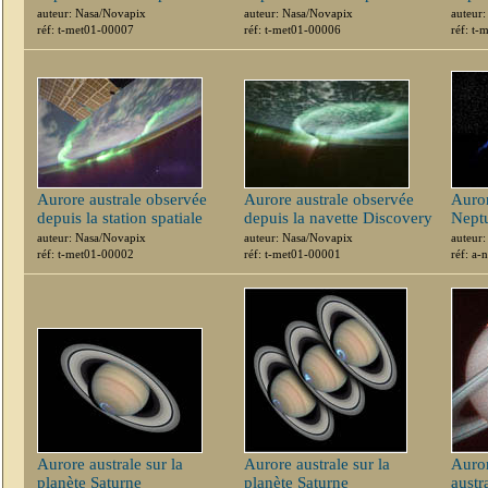
auteur: Nasa/Novapix
auteur: Nasa/Novapix
auteur
réf: t-met01-00007
réf: t-met01-00006
réf: t
Aurore australe observée
Aurore australe observée
Auror
depuis la station spatiale
depuis la navette Discovery
Neptu
auteur: Nasa/Novapix
auteur: Nasa/Novapix
auteur
réf: t-met01-00002
réf: t-met01-00001
réf: a
Aurore australe sur la
Aurore australe sur la
Auror
planète Saturne
planète Saturne
austr