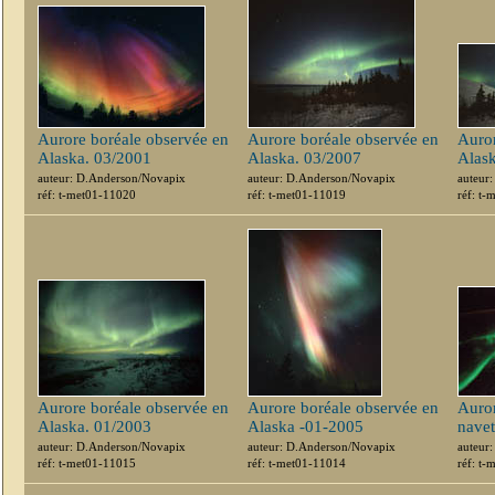
Aurore boréale observée en
Aurore boréale observée en
Auror
Alaska. 03/2001
Alaska. 03/2007
Alas
auteur: D.Anderson/Novapix
auteur: D.Anderson/Novapix
auteur
réf: t-met01-11020
réf: t-met01-11019
réf: t
Aurore boréale observée en
Aurore boréale observée en
Auror
Alaska. 01/2003
Alaska -01-2005
navet
auteur: D.Anderson/Novapix
auteur: D.Anderson/Novapix
auteur
réf: t-met01-11015
réf: t-met01-11014
réf: t