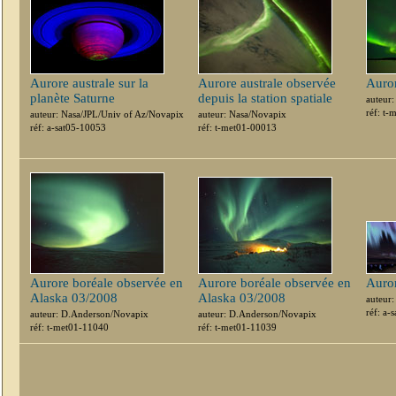
Aurore australe sur la
Aurore australe observée
Auror
planète Saturne
depuis la station spatiale
auteur:
réf: t
auteur: Nasa/JPL/Univ of Az/Novapix
auteur: Nasa/Novapix
réf: a-sat05-10053
réf: t-met01-00013
Aurore boréale observée en
Aurore boréale observée en
Auror
Alaska 03/2008
Alaska 03/2008
auteur
réf: a-
auteur: D.Anderson/Novapix
auteur: D.Anderson/Novapix
réf: t-met01-11040
réf: t-met01-11039