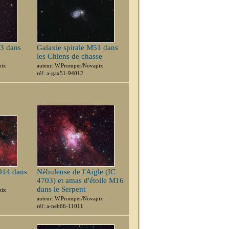
83 dans
Galaxie spirale M51 dans
les Chiens de chasse
pix
auteur: W.Promper/Novapix
réf: a-gax51-94012
914 dans
Nébuleuse de l'Aigle (IC
4703) et amas d'étoile M16
dans le Serpent
pix
auteur: W.Promper/Novapix
réf: a-neb66-11011