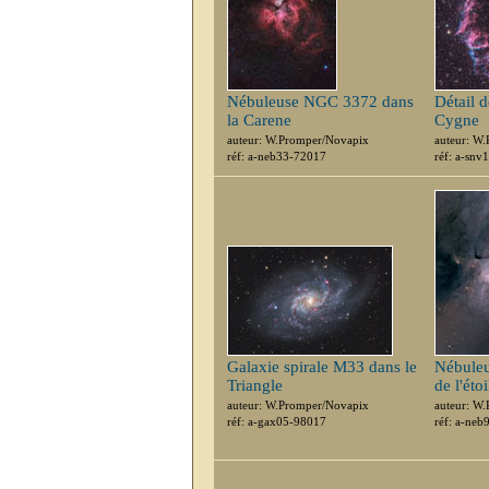
Nébuleuse NGC 3372 dans
Détail 
la Carene
Cygne
auteur: W.Promper/Novapix
auteur: W
réf: a-neb33-72017
réf: a-snv
Galaxie spirale M33 dans le
Nébule
Triangle
de l'ét
auteur: W.Promper/Novapix
auteur: W
réf: a-gax05-98017
réf: a-ne