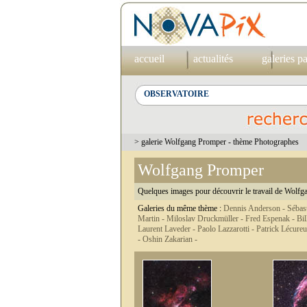
accueil
actualités
galeries p
> galerie Wolfgang Promper - thème Photographes
Wolfgang Promper
Quelques images pour découvrir le travail de Wolfga
Galeries du même thème :
Dennis Anderson -
Sébas
Martin -
Miloslav Druckmüller -
Fred Espenak -
Bil
Laurent Laveder -
Paolo Lazzarotti -
Patrick Lécureu
-
Oshin Zakarian -