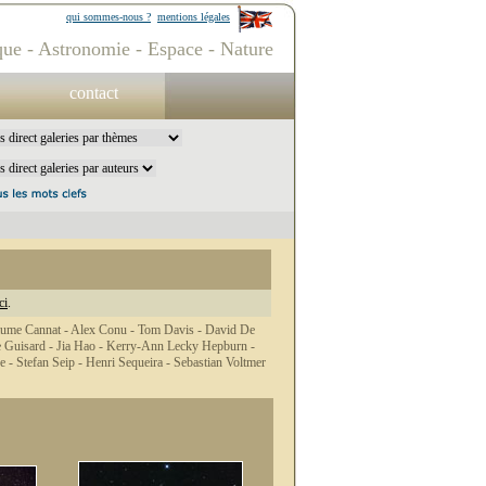
qui sommes-nous ?
mentions légales
ue - Astronomie - Espace - Nature
contact
ci
.
aume Cannat -
Alex Conu -
Tom Davis -
David De
 Guisard -
Jia Hao -
Kerry-Ann Lecky Hepburn -
ze -
Stefan Seip -
Henri Sequeira -
Sebastian Voltmer