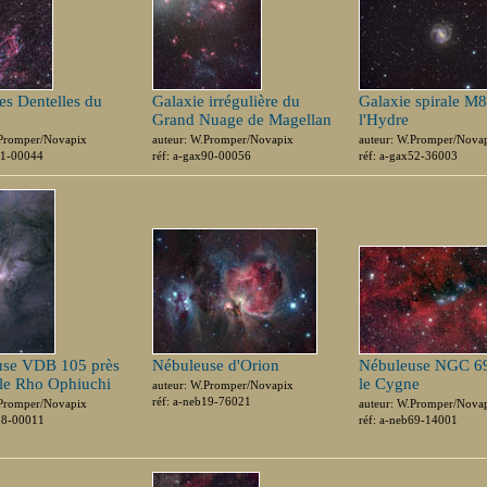
des Dentelles du
Galaxie irrégulière du
Galaxie spirale M
Grand Nuage de Magellan
l'Hydre
.Promper/Novapix
auteur: W.Promper/Novapix
auteur: W.Promper/Nova
11-00044
réf: a-gax90-00056
réf: a-gax52-36003
use VDB 105 près
Nébuleuse d'Orion
Nébuleuse NGC 6
oile Rho Ophiuchi
le Cygne
auteur: W.Promper/Novapix
réf: a-neb19-76021
.Promper/Novapix
auteur: W.Promper/Nova
b98-00011
réf: a-neb69-14001