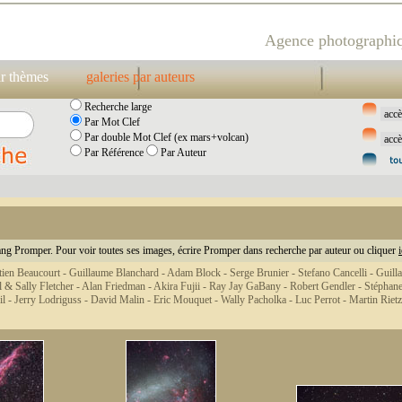
Agence photographiq
ar thèmes
galeries par auteurs
Recherche large
Par Mot Clef
Par double Mot Clef (ex mars+volcan)
Par Référence
Par Auteur
ng Promper. Pour voir toutes ses images, écrire Promper dans recherche par auteur ou cliquer
i
tien Beaucourt -
Guillaume Blanchard -
Adam Block -
Serge Brunier -
Stefano Cancelli -
Guill
l & Sally Fletcher -
Alan Friedman -
Akira Fujii -
Ray Jay GaBany -
Robert Gendler -
Stéphane
il -
Jerry Lodriguss -
David Malin -
Eric Mouquet -
Wally Pacholka -
Luc Perrot -
Martin Riet