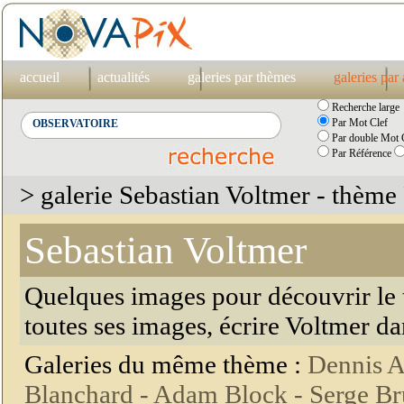
accueil
actualités
galeries par thèmes
galeries par
Recherche large
Par Mot Clef
Par double Mot C
Par Référence
> galerie Sebastian Voltmer - thèm
Sebastian Voltmer
Quelques images pour découvrir le t
toutes ses images, écrire Voltmer d
Galeries du même thème :
Dennis A
Blanchard -
Adam Block -
Serge Br