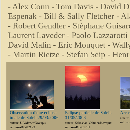
-
Alex Conu -
Tom Davis -
David D
Espenak -
Bill & Sally Fletcher -
Al
-
Robert Gendler -
Stéphane Guisar
Laurent Laveder -
Paolo Lazzarotti
David Malin -
Eric Mouquet -
Wall
-
Martin Rietze -
Stefan Seip -
Henr
Observation d'une éclipse
Eclipse partielle de Soleil.
Arc-e
totale de Soleil 29/03/2006
31/05/2003
auteur
réf: t
auteur: U.Voltmer/Novapix
auteur: Sebastian Voltmer/Novapix
réf: a-sol10-02173
réf: a-sol10-01701