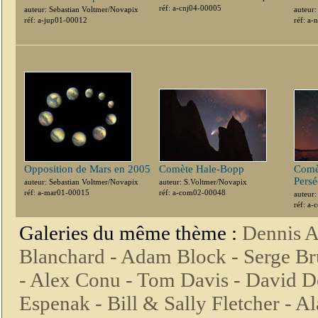
réf: a-cnj04-00005
auteur: Sebastian Voltmer/Novapix
auteur
réf: a-jup01-00012
réf: a
Opposition de Mars en 2005
Comète Hale-Bopp
Comè
Persé
auteur: Sebastian Voltmer/Novapix
auteur: S.Voltmer/Novapix
réf: a-mar01-00015
réf: a-com02-00048
auteur
réf: a
Galeries du même thème :
Dennis A
Blanchard -
Adam Block -
Serge Br
-
Alex Conu -
Tom Davis -
David D
Espenak -
Bill & Sally Fletcher -
Al