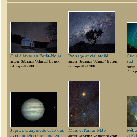
Ciel d'hiver en Forêt-Noire
Paysage et ciel étoilé
Circ
sud
auteur: Sebastian Voltmer/Novapix
auteur: Sebastian Voltmer/Novapix
réf: a-pas10-10036
réf: a-pas10-13001
auteur
réf: a
Jupiter, Ganymede et Io vus
Mars et l'amas M35
Nébu
avec un télescope amateur
et Pé
auteur: Sebastian Voltmer/Novapix