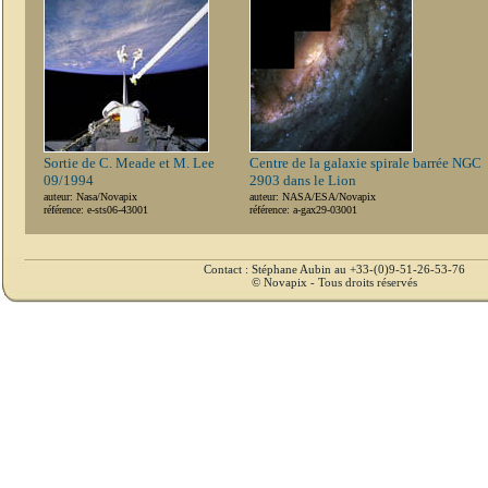
Sortie de C. Meade et M. Lee
Centre de la galaxie spirale barrée NGC
09/1994
2903 dans le Lion
auteur: Nasa/Novapix
auteur: NASA/ESA/Novapix
référence: e-sts06-43001
référence: a-gax29-03001
Contact : Stéphane Aubin au +33-(0)9-51-26-53-76
© Novapix - Tous droits réservés