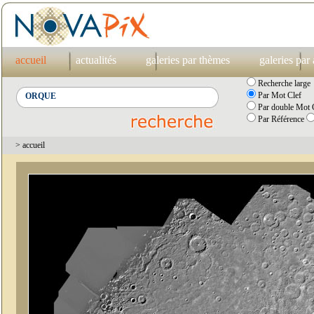
accueil
actualités
galeries par thèmes
galeries par
Recherche large
Par Mot Clef
Par double Mot C
Par Référence
> accueil