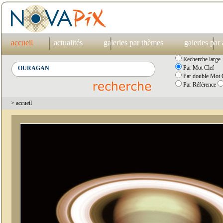
accueil
actualités
galeries par thèmes
galeries par
Recherche large
Par Mot Clef
Par double Mot C
Par Référence
> accueil