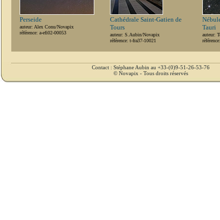
Perseide
Cathédrale Saint-Gatien de
Nébule
Tours
Tauri
auteur: Alex Conu/Novapix
référence: a-efi02-00053
auteur: S.Aubin/Novapix
auteur: 
référence: t-fra37-10021
référenc
Contact : Stéphane Aubin au +33-(0)9-51-26-53-76
© Novapix - Tous droits réservés