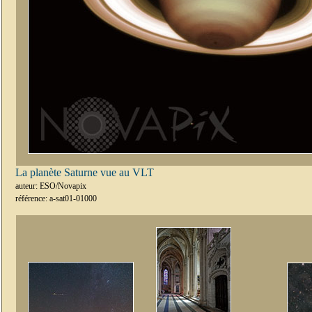
La planète Saturne vue au VLT
auteur: ESO/Novapix
référence: a-sat01-01000