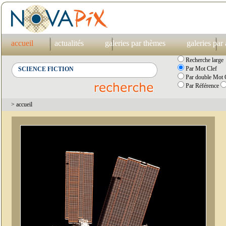
accueil
actualités
galeries par thèmes
galeries par
Recherche large
Par Mot Clef
Par double Mot C
Par Référence
> accueil