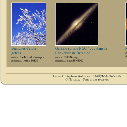
Branches d'arbre
Galaxie spirale NGC 4565 dans la
M
gelées
Chevelure de Berenice
a
r
auteur: Sauli Koski/Novapix
auteur: ESO/Novapix
référence: t-eufin-10120
référence: a-gax45-65002
Contact : Stéphane Aubin au +33-(0)9-51-26-53-76
© Novapix - Tous droits réservés