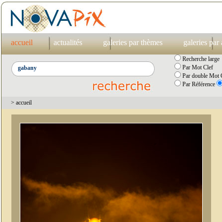
accueil
actualités
galeries par thèmes
galeries par
Recherche large
Par Mot Clef
Par double Mot C
Par Référence
> accueil