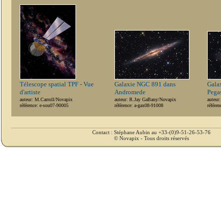
Télescope spatial TPF - Vue
Galaxie NGC 891 dans
Gala
d'artiste
Andromede
Pega
auteur: M.Carroll/Novapix
auteur: R.Jay GaBany/Novapix
auteur
référence: e-sou07-90005
référence: a-gax08-91008
référe
Contact : Stéphane Aubin au +33-(0)9-51-26-53-76
© Novapix - Tous droits réservés