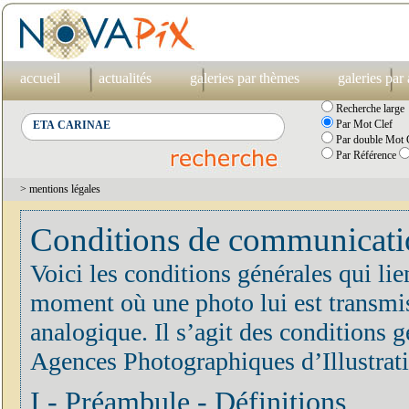
accueil
actualités
galeries par thèmes
galeries par
Recherche large
Par Mot Clef
Par double Mot C
Par Référence
> mentions légales
Conditions de communication
Voici les conditions générales qui lie
moment où une photo lui est transmis
analogique. Il s’agit des conditions
Agences Photographiques d’Illustrat
I - Préambule - Définitions