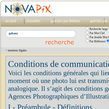
accueil
actualités
galeries par thèmes
galeries par
Recherche large
Par Mot Clef
Par double Mot C
Par Référence
> mentions légales
Conditions de communication
Voici les conditions générales qui lie
moment où une photo lui est transmis
analogique. Il s’agit des conditions
Agences Photographiques d’Illustrat
I - Préambule - Définitions