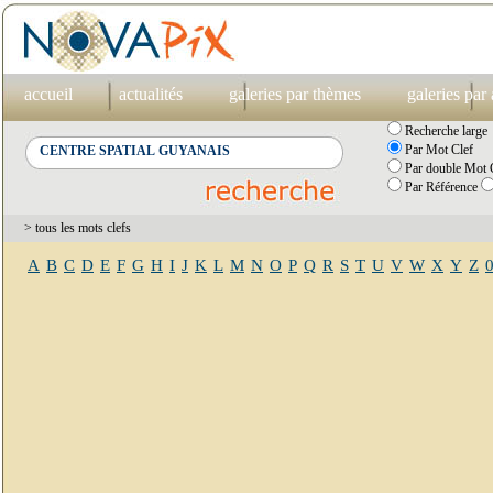
accueil
actualités
galeries par thèmes
galeries par
Recherche large
Par Mot Clef
Par double Mot C
Par Référence
> tous les mots clefs
A
B
C
D
E
F
G
H
I
J
K
L
M
N
O
P
Q
R
S
T
U
V
W
X
Y
Z