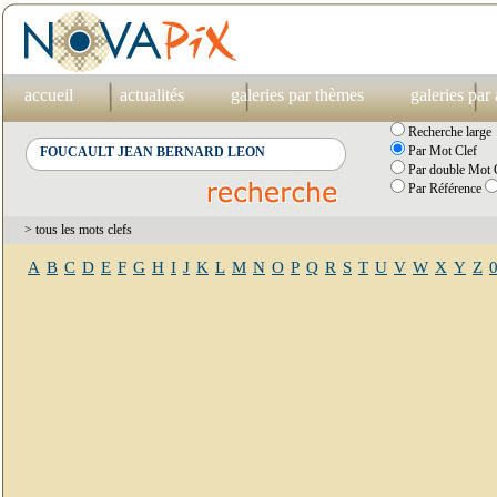
accueil
actualités
galeries par thèmes
galeries par
Recherche large
Par Mot Clef
Par double Mot C
Par Référence
> tous les mots clefs
A
B
C
D
E
F
G
H
I
J
K
L
M
N
O
P
Q
R
S
T
U
V
W
X
Y
Z