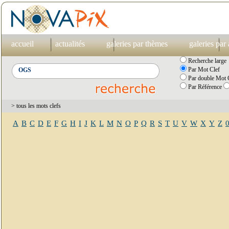
accueil
actualités
galeries par thèmes
galeries par
Recherche large
Par Mot Clef
Par double Mot C
Par Référence
> tous les mots clefs
A
B
C
D
E
F
G
H
I
J
K
L
M
N
O
P
Q
R
S
T
U
V
W
X
Y
Z