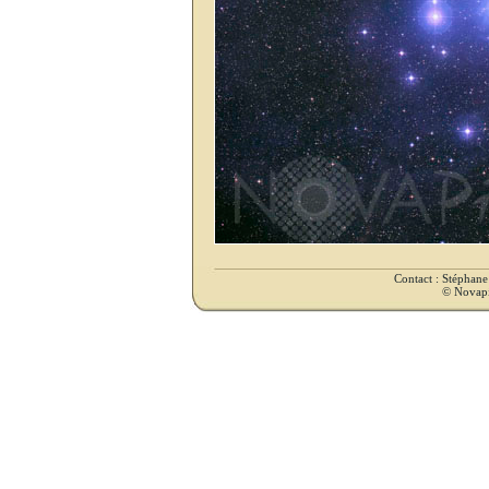
Contact : Stéphan
© Novapix