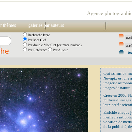
Agence photographiq
ar thèmes
galeries par auteurs
Recherche large
Par Mot Clef
Par double Mot Clef (ex mars+volcan)
Par Référence
Par Auteur
Qui sommes no
Novapix est une a
imagerie astronom
images de nature.
Créée en 2006, No
milliers d’images
leur intérêt scient
Enrichie chaque j
meilleurs astropho
vocation de mettre
de la publicité, de