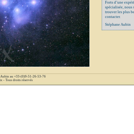
Forts d’une expér
spécialisée, nous
trouver les plus b
contacter.
Stéphane Aubin
e Aubin au +33-(0)9-51-26-53-76
 - Tous droits réservés