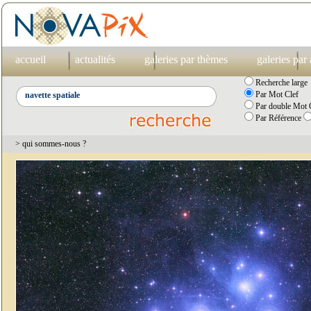
accueil
actualités
galeries par thèmes
galeries par
Recherche large
Par Mot Clef
Par double Mot C
Par Référence
> qui sommes-nous ?