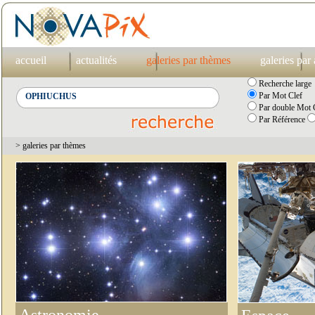
accueil
actualités
galeries par thèmes
galeries par
Recherche large
Par Mot Clef
Par double Mot C
Par Référence
> galeries par thèmes