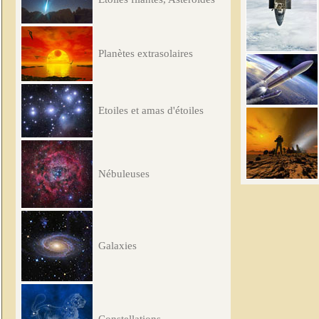
Planètes extrasolaires
Etoiles et amas d'étoiles
Nébuleuses
Galaxies