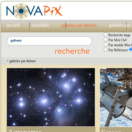
accueil
actualités
galeries par thèmes
galeries par
Recherche large
Par Mot Clef
Par double Mot C
Par Référence
> galeries par thèmes