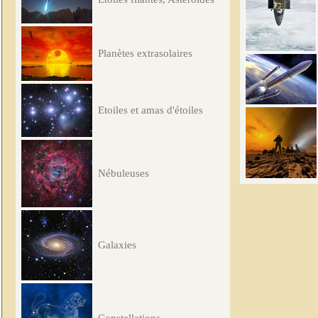
Planètes extrasolaires
Etoiles et amas d'étoiles
Nébuleuses
Galaxies