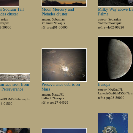
s Sodium Tail
Moon Mercury and
Milky Way above L
des cluster
Pleiades cluster
Palma
bastian
auteur: Sebastian
auteur: Sebastian
ovapix
Voltmer/Novapix
Voltmer/Novapix
01-30006
réf: a-cnj01-30005
réf: a-vlc02-00220
surface seen from
Perseverance debris on
Europa
r Perseverance
Mars
auteur: NASA/JPL-
Caltech/SwRI/MSSS/Nov
auteur: Nasa/JPL-
réf: a-jup08-50000
Caltech/Novapix
asa/JPL/MSSS/Novapix
réf: e-son27-64028
r14-01500