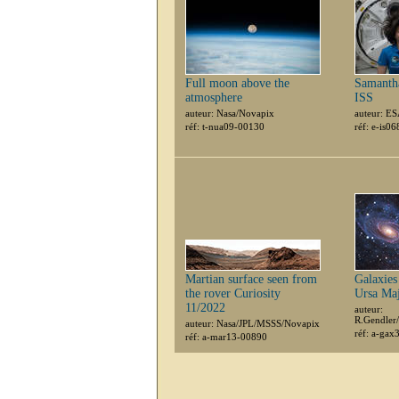
Full moon above the
Samantha
atmosphere
ISS
auteur: Nasa/Novapix
auteur: E
réf: t-nua09-00130
réf: e-is0
Martian surface seen from
Galaxie
the rover Curiosity
Ursa Ma
11/2022
auteur:
R.Gendler
auteur: Nasa/JPL/MSSS/Novapix
réf: a-ga
réf: a-mar13-00890