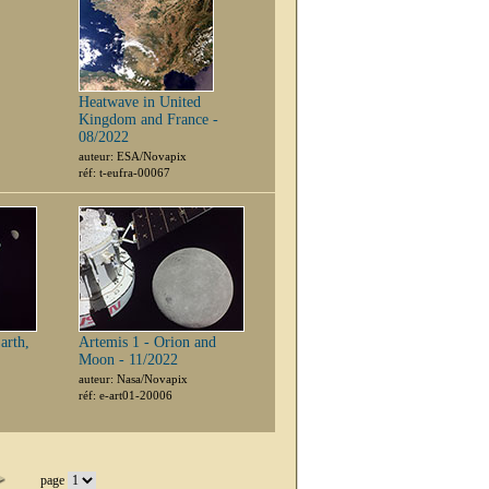
Heatwave in United
Kingdom and France -
08/2022
auteur: ESA/Novapix
réf: t-eufra-00067
arth,
Artemis 1 - Orion and
Moon - 11/2022
auteur: Nasa/Novapix
réf: e-art01-20006
page