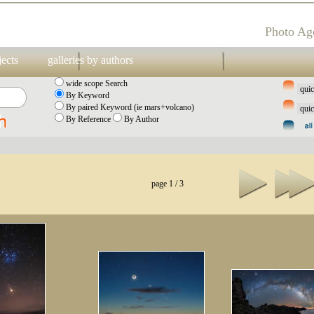
Photo Ag
jects
galleries by authors
wide scope Search
By Keyword
By paired Keyword (ie mars+volcano)
By Reference
By Author
page 1 / 3