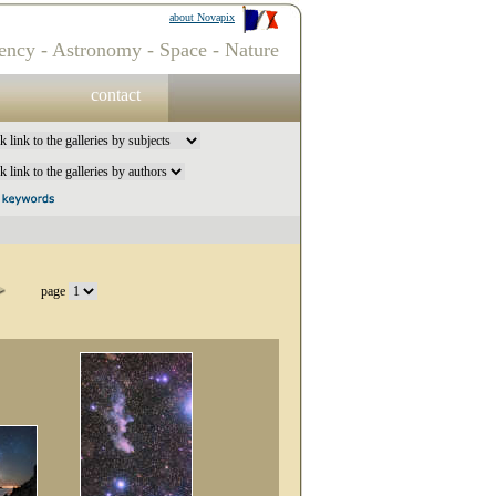
about Novapix
ency - Astronomy - Space - Nature
contact
page