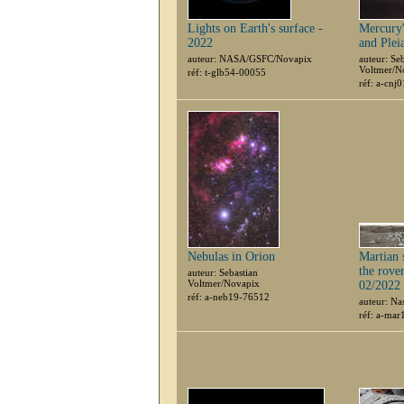
Lights on Earth's surface -
Mercury'
2022
and Pleia
auteur: NASA/GSFC/Novapix
auteur: Se
Voltmer/N
réf: t-glb54-00055
réf: a-cnj
Nebulas in Orion
Martian 
the rove
auteur: Sebastian
Voltmer/Novapix
02/2022
réf: a-neb19-76512
auteur: N
réf: a-ma