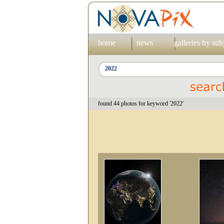
home
news
galleries by sub
found 44 photos for keyword '2022'