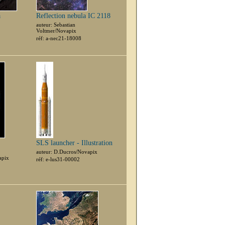
a
Reflection nebula IC 2118
auteur: Sebastian
Voltmer/Novapix
réf: a-nec21-18008
SLS launcher - Illustration
auteur: D.Ducros/Novapix
apix
réf: e-lus31-00002