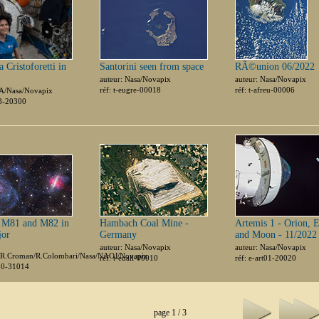
 Cristoforetti in
Santorini seen from space
RÃ©union 06/2022
auteur: Nasa/Novapix
auteur: Nasa/Novapix
réf: t-eugre-00018
réf: t-afreu-00006
SA/Nasa/Novapix
68-20300
s M81 and M82 in
Hambach Coal Mine -
Artemis 1 - Orion, E
jor
Germany
and Moon - 11/2022
auteur: Nasa/Novapix
auteur: Nasa/Novapix
/R.Croman/R.Colombari/Nasa/NAOJ/Novapix
réf: t-euall-00010
réf: e-art01-20020
x30-31014
page 1 / 3