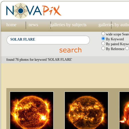
home
news
galleries by subjects
galleries by auth
wide scope Sear
By Keyword
By paired Keywo
By Reference
found 76 photos for keyword 'SOLAR FLARE'