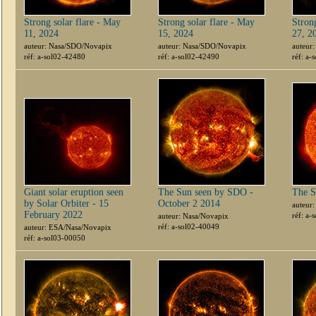
Strong solar flare - May
Strong solar flare - May
Stron
11, 2024
15, 2024
27, 2
auteur: Nasa/SDO/Novapix
auteur: Nasa/SDO/Novapix
auteur
réf: a-sol02-42480
réf: a-sol02-42490
réf: a-
Giant solar eruption seen
The Sun seen by SDO -
The S
by Solar Orbiter - 15
October 2 2014
auteur
February 2022
réf: a-
auteur: Nasa/Novapix
réf: a-sol02-40049
auteur: ESA/Nasa/Novapix
réf: a-sol03-00050