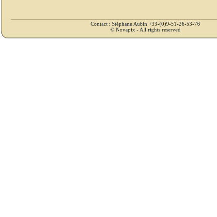
Contact : Stéphane Aubin +33-(0)9-51-26-53-76
© Novapix - All rights reserved