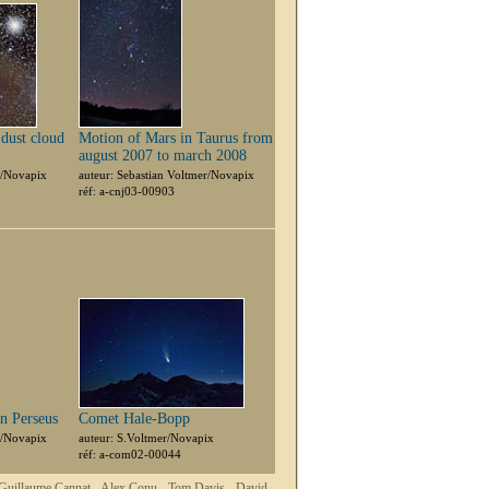
dust cloud
Motion of Mars in Taurus from
august 2007 to march 2008
r/Novapix
auteur: Sebastian Voltmer/Novapix
réf: a-cnj03-00903
n Perseus
Comet Hale-Bopp
r/Novapix
auteur: S.Voltmer/Novapix
réf: a-com02-00044
Guillaume Cannat -
Alex Conu -
Tom Davis -
David