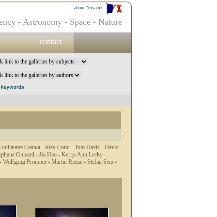
about Novapix
ency - Astronomy - Space - Nature
contact
Guillaume Cannat -
Alex Conu -
Tom Davis -
David
ephane Guisard -
Jia Hao -
Kerry-Ann Lecky
 -
Wolfgang Promper -
Martin Rietze -
Stefan Seip -