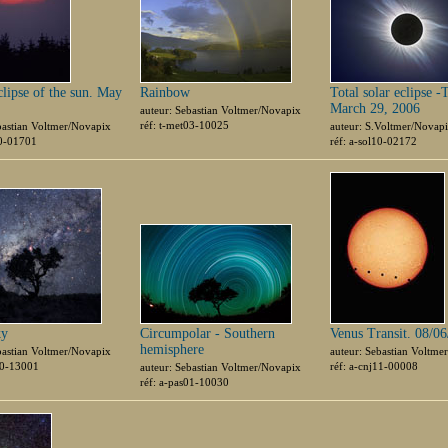
clipse of the sun. May
Rainbow
Total solar eclipse -
March 29, 2006
auteur: Sebastian Voltmer/Novapix
réf: t-met03-10025
bastian Voltmer/Novapix
auteur: S.Voltmer/Novap
10-01701
réf: a-sol10-02172
ky
Circumpolar - Southern
Venus Transit. 08/0
hemisphere
bastian Voltmer/Novapix
auteur: Sebastian Voltme
10-13001
réf: a-cnj11-00008
auteur: Sebastian Voltmer/Novapix
réf: a-pas01-10030