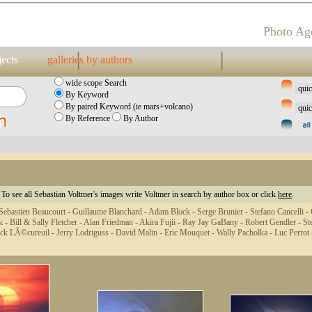
Photo Ag
jects
galleries by authors
wide scope Search
By Keyword
By paired Keyword (ie mars+volcano)
By Reference
By Author
To see all Sebastian Voltmer's images write Voltmer in search by author box or click
here
.
Sebastien Beaucourt -
Guillaume Blanchard -
Adam Block -
Serge Brunier -
Stefano Cancelli -
k -
Bill & Sally Fletcher -
Alan Friedman -
Akira Fujii -
Ray Jay GaBany -
Robert Gendler -
St
ick LÃ©cureuil -
Jerry Lodriguss -
David Malin -
Eric Mouquet -
Wally Pacholka -
Luc Perrot