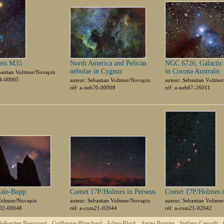
ets M35
North America and Pelican
NGC 6726, Galactic 
nebulae in Cygnus
in Corona Australis
bastian Voltmer/Novapix
04-00005
auteur: Sebastian Voltmer/Novapix
auteur: Sebastian Voltme
réf: a-neb70-00008
réf: a-neb67-26011
ale-Bopp
Comet 17P/Holmes in Perseus
Comet 17P/Holmes i
Voltmer/Novapix
auteur: Sebastian Voltmer/Novapix
auteur: Sebastian Voltme
m02-00048
réf: a-com21-02044
réf: a-com21-02042
Sebastien Beaucourt -
Guillaume Blanchard -
Adam Block -
Serge Brunier -
Stefano Cancelli -