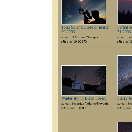
Total Solar Eclipse of march
Partial e
29 2006
31 2003
auteur: U.Voltmer/Novapix
auteur: Se
réf: a-sol10-02173
réf: a-sol
Winter sky in Black Forest
Starry s
auteur: Sebastian Voltmer/Novapix
auteur: Se
réf: a-pas10-10036
réf: a-pas