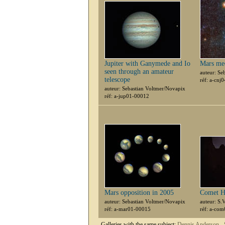
Jupiter with Ganymede and Io
Mars me
seen through an amateur
auteur: Se
telescope
réf: a-cnj
auteur: Sebastian Voltmer/Novapix
réf: a-jup01-00012
Mars opposition in 2005
Comet H
auteur: Sebastian Voltmer/Novapix
auteur: S.
réf: a-mar01-00015
réf: a-co
Galleries with the same subject:
Dennis Anderson -