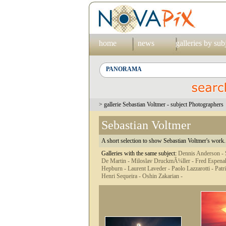
home
news
galleries by sub
> gallerie Sebastian Voltmer - subject Photographers
Sebastian Voltmer
A short selection to show Sebastian Voltmer's work. 
Galleries with the same subject:
Dennis Anderson -
De Martin -
Miloslav DruckmÃ¼ller -
Fred Espena
Hepburn -
Laurent Laveder -
Paolo Lazzarotti -
Patr
Henri Sequeira -
Oshin Zakarian -