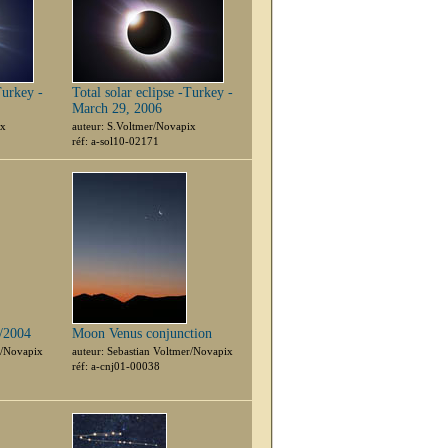
Turkey -
Total solar eclipse -Turkey -
March 29, 2006
ix
auteur: S.Voltmer/Novapix
réf: a-sol10-02171
6/2004
Moon Venus conjunction
r/Novapix
auteur: Sebastian Voltmer/Novapix
réf: a-cnj01-00038